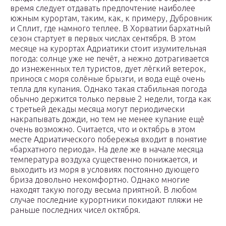
время следует отдавать предпочтение наиболее
южным курортам, таким, как, к примеру, Дубровник
и Сплит, где намного теплее. В Хорватии бархатный
сезон стартует в первых числах сентября. В этом
месяце на курортах Адриатики стоит изумительная
погода: солнце уже не печёт, а нежно дотрагивается
до изнеженных тел туристов, дует лёгкий ветерок,
принося с моря солёные брызги, и вода ещё очень
тепла для купания. Однако такая стабильная погода
обычно держится только первые 2 недели, тогда как
с третьей декады месяца могут периодически
накрапывать дожди, но тем не менее купание ещё
очень возможно. Считается, что и октябрь в этом
месте Адриатического побережья входит в понятие
«бархатного периода». На деле же в начале месяца
температура воздуха существенно понижается, и
выходить из моря в условиях постоянно дующего
бриза довольно некомфортно. Однако многие
находят такую погоду весьма приятной. В любом
случае последние курортники покидают пляжи не
раньше последних чисел октября.