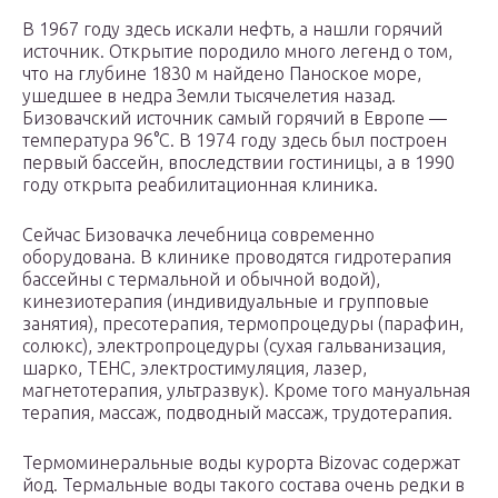
В 1967 году здесь искали нефть, а нашли горячий
источник. Открытие породило много легенд о том,
что на глубине 1830 м найдено Паноское море,
ушедшее в недра Земли тысячелетия назад.
Бизовачский источник самый горячий в Европе —
температура 96°С. В 1974 году здесь был построен
первый бассейн, впоследствии гостиницы, а в 1990
году открыта реабилитационная клиника.
Сейчас Бизовачка лечебница современно
оборудована. В клинике проводятся гидротерапия
бассейны с термальной и обычной водой),
кинезиотерапия (индивидуальные и групповые
занятия), пресотерапия, термопроцедуры (парафин,
солюкс), электропроцедуры (сухая гальванизация,
шарко, ТЕНС, электростимуляция, лазер,
магнетотерапия, ультразвук). Кроме того мануальная
терапия, массаж, подводный массаж, трудотерапия.
Термоминеральные воды курорта Bizovac содержат
йод. Термальные воды такого состава очень редки в