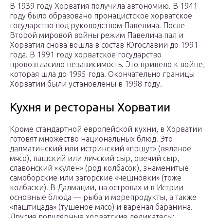
В 1939 году Хорватия получила автономию. В 1941
году было образовано пронацистское хорватское
государство под руководством Павелича. После
Второй мировой войны режим Павелича пал и
Хорватия снова вошла в состав Югославии до 1991
года. В 1991 году хорватское государство
провозгласило независимость. Это привело к войне,
которая шла до 1995 года. Окончательно границы
Хорватии были установлены в 1998 году.
Кухня и рестораны Хорватии
Кроме стандартной европейской кухни, в Хорватии
готовят множество национальных блюд. Это
далматинский или истринский «пршут» (вяленое
мясо), пашский или личский сыр, овечий сыр,
славонский «кулен» (род колбасок), знаменитые
самоборские или загорские «чешновки» (тоже
колбаски). В Далмации, на островах и в Истрии
основные блюда — рыба и морепродукты, а также
«паштицада» (тушеное мясо) и вареная баранина.
Другие популярные хорватские деликатесы: