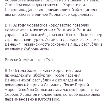
Хорватские племена пришли на эти земли в 7 веке.
Они образовали два княжества: Хорватию и
Паннонию. Династия Трпимировичей объединила
два княжества в единое Хорватское королевство.
В 1102 году Хорватское королевство потеряло
независимость после унии с Венгрией. Венгры
управляли Хорватией до начала 16 века. Позже север
страны заняли турки, Истрию и Далмацию захватила
Венеция. Независимость сохранила лишь республика
во главе с Дубровником.
Римский амфитеатр в Пуле
В 1526 года большая часть Хорватии стала
принадлежать Габсбургам. После падения
Венецианской республики к их владениям
добавились Истрия и Далмация. После Первой
мировой войны Хорватия стала частью Королевства
Сербов, Хорватов и Словенцев, которое позже было
переименовано в Югославию.