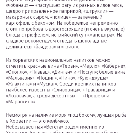
«чобанац» — «пастушье» рагу из разных видов мяса,
щедро приправленное паприкой, «штрукли» —
макароны с сыром, «полице» — запеченый
картофель с беконом. На побережье непременно
стоит попробовать дорогостоящие (и очень вкусные)
блюда с трюфелем, истрийский суп «манештра». На
сладкое рекомендуем отведать шоколадные
деликатесы «баядера» и «гриот».
Из хорватских национальных напитков можно
отметить красные вина «Теран», «Мерло», «Каберне»,
«Опопло», «Плавац», «Дингач» и «Поступ»; белые вина
«Мальвазия», «Пошип», «Пино», «Куюнджуша»,
«Жлахтина» и «Мускат». Среди крепких напитков
наиболее известны «Сливовица», «Траварица» и
«Лозовача», а среди десертных — «Прошек» и
«Мараскино».
Несмотря на наличие моря «под боком», лучшая рыба
в Хорватии — это
колб
мясо.
Небезызвестная «Вегета» родом именно из
Хорватии. Ее здесь добавляют почти во все блюда.