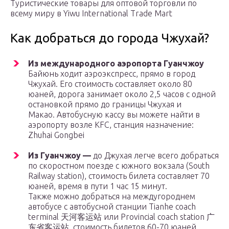
Туристические товары для оптовой торговли по
всему миру в Yiwu International Trade Mart
Как добраться до города Чжухай?
Из международного аэропорта Гуанчжоу
Байюнь ходит аэроэкспресс, прямо в город
Чжухай. Его стоимость составляет около 80
юаней, дорога занимает около 2,5 часов с одной
остановкой прямо до границы Чжухая и
Макао. Автобусную кассу вы можете найти в
аэропорту возле KFC, станция назначение:
Zhuhai Gongbei
Из Гуанчжоу —
до Джухая легче всего добраться
по скоростном поезде с южного вокзала (South
Railway station), стоимость билета составляет 70
юаней, время в пути 1 час 15 минут.
Также можно добраться на междугороднем
автобусе с автобусной станции Tianhe coach
terminal 天河客运站 или Provincial coach station 广
东省客运站, стоимость билетов 60-70 юаней,