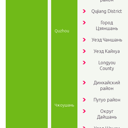
Qujiang District
Город
Цзяншань
Quzhou
Уезд Чаншань
Уезд Кайхуа
Longyou
County
Динхайский
район
Путуо район
Чжоушань
Округ
Дайшань