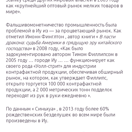
как «крупнейший оптовый рынок мелких товаров в
мире».
Фальшивомонетничество промышленность была
проблемой в Иу из — за процветающий рынок. Как
отметил Имонн Финглтон , автор книги «
В пасти
дракона: судьба Америки в грядущую эру китайского
господства»
в 2008 году, «Как было
задокументировано автором Тимом Филлипсом в
2005 году … городе Иу … … функционирует как
своего рода «Уолл-стрит» для индустрии
контрафактной продукции, обеспечивая обширный
рынок, на котором, как утверждает Филлипс,
открыто торгуется 100 000 контрафактной
продукции, а 2 000 метрических тонн подделок
переходят из рук в руки ежедневно ».
По данным « Синьхуа» , в 2013 году более 60%
рождественских безделушек во всем мире были
произведены в Иу.