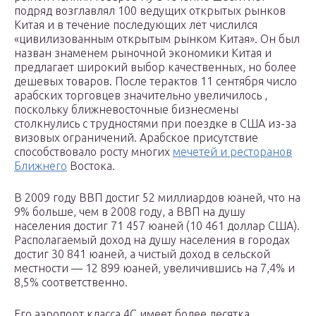
подряд возглавлял 100 ведущих открытых рынков
Китая и в течение последующих лет числился
«цивилизованным открытым рынком Китая». Он был
назван знаменем рыночной экономики Китая и
предлагает широкий выбор качественных, но более
дешевых товаров. После терактов 11 сентября число
арабских торговцев значительно увеличилось ,
поскольку ближневосточные бизнесмены
столкнулись с трудностями при поездке в США из-за
визовых ограничений. Арабское присутствие
способствовало росту многих
мечетей и ресторанов
Ближнего
Востока.
В 2009 году ВВП достиг 52 миллиардов юаней, что на
9% больше, чем в 2008 году, а ВВП на душу
населения достиг 71 457 юаней (10 461 доллар США).
Располагаемый доход на душу населения в городах
достиг 30 841 юаней, а чистый доход в сельской
местности — 12 899 юаней, увеличившись на 7,4% и
8,5% соответственно.
Его аэропорт класса 4C имеет более десятка