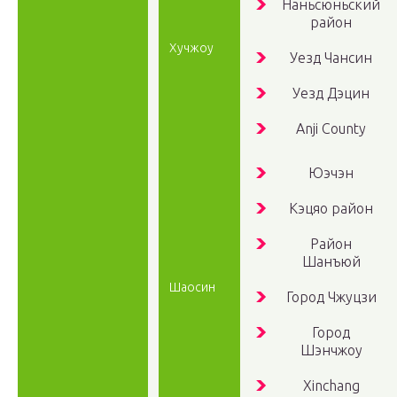
Наньсюньский
район
Хучжоу
Уезд Чансин
Уезд Дэцин
Anji County
Юэчэн
Кэцяо район
Район
Шанъюй
Шаосин
Город Чжуцзи
Город
Шэнчжоу
Xinchang