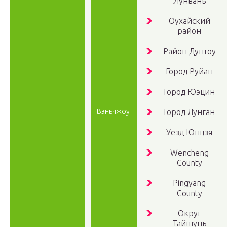
Лунвань
Оухайский
район
Район Дунтоу
Город Руйан
Город Юэцин
Вэньчжоу
Город Лунган
Уезд Юнцзя
Wencheng
County
Pingyang
County
Округ
Тайшунь