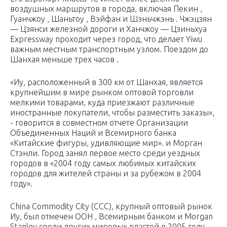
воздушных маршрутов в города, включая Пекин ,
Гуанчжоу , Шаньтоу , Вэйфан и Шэньчжэнь . Чжэцзян
— Цзянси железной дороги и Ханчжоу — Цзиньхуа
Expressway проходит через город, что делает Yiwu
важным местным транспортным узлом. Поездом до
Шанхая меньше трех часов .
«Иу, расположенный в 300 км от Шанхая, является
крупнейшим в мире рынком оптовой торговли
мелкими товарами, куда приезжают различные
иностранные покупатели, чтобы разместить заказы», ​​
- говорится в совместном отчете Организации
Объединенных Наций и Всемирного банка
«Китайские фигуры, удивляющие мир». и Морган
Стэнли. Город занял первое место среди уездных
городов в «2004 году самых любимых китайских
городов для жителей страны и за рубежом в 2004
году».
China Commodity City (CCC), крупный оптовый рынок
Иу, был отмечен ООН , Всемирным банком и Morgan
Stanley среди других мировых властей в 2005 году