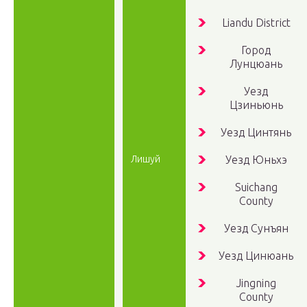
Liandu District
Город
Лунцюань
Уезд
Цзиньюнь
Уезд Цинтянь
Лишуй
Уезд Юньхэ
Suichang
County
Уезд Сунъян
Уезд Цинюань
Jingning
County