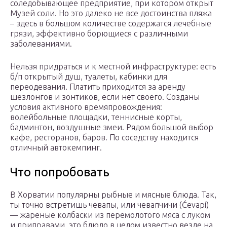
соледобывающее предприятие, при котором открыт
Музей соли. Но это далеко не все достоинства пляжа
– здесь в большом количестве содержатся лечебные
грязи, эффективно борющиеся с различными
заболеваниями.
Нельзя придраться и к местной инфраструктуре: есть
б/п открытый душ, туалеты, кабинки для
переодевания. Платить приходится за аренду
шезлонгов и зонтиков, если нет своего. Созданы
условия активного времяпровождения:
волейбольные площадки, теннисные корты,
бадминтон, воздушные змеи. Рядом большой выбор
кафе, ресторанов, баров. По соседству находится
отличный автокемпинг.
Что попробовать
В Хорватии популярны рыбные и мясные блюда. Так,
ты точно встретишь чевапы, или чевапчичи (Ćevapi)
— жареные колбаски из перемолотого мяса с луком
и приправами, это блюдо в целом известно везде на