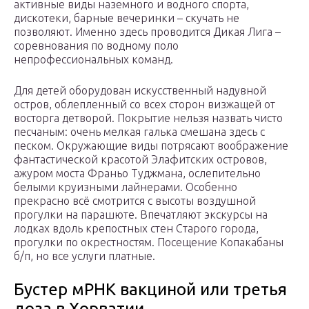
активные виды наземного и водного спорта,
дискотеки, барные вечеринки – скучать не
позволяют. Именно здесь проводится Дикая Лига –
соревнования по водному поло
непрофессиональных команд.
Для детей оборудован искусственный надувной
остров, облепленный со всех сторон визжащей от
восторга детворой. Покрытие нельзя назвать чисто
песчаным: очень мелкая галька смешана здесь с
песком. Окружающие виды потрясают воображение
фантастической красотой Элафитских островов,
ажуром моста Франьо Туджмана, ослепительно
белыми круизными лайнерами. Особенно
прекрасно всё смотрится с высоты воздушной
прогулки на парашюте. Впечатляют экскурсы на
лодках вдоль крепостных стен Старого города,
прогулки по окрестностям. Посещение Копакабаны
б/п, но все услуги платные.
Бустер мРНК вакциной или третья
доза в Хорватии