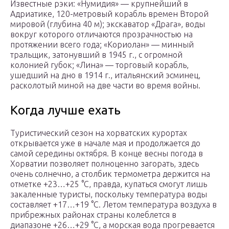
Известные рэки: «Нумидия» — крупнейший в
Адриатике, 120-метровый корабль времен Второй
мировой (глубина 40 м); экскаватор «Драга», воды
вокруг которого отличаются прозрачностью на
протяжении всего года; «Кориолан» — минный
тральщик, затонувший в 1945 г., с огромной
колонией губок; «Лина» — торговый корабль,
ушедший на дно в 1914 г., итальянский эсминец,
расколотый миной на две части во время войны.
Когда лучше ехать
Туристический сезон на хорватских курортах
открывается уже в начале мая и продолжается до
самой середины октября. В конце весны погода в
Хорватии позволяет полноценно загорать, здесь
очень солнечно, а столбик термометра держится на
отметке +23…+25 °C, правда, купаться смогут лишь
закаленные туристы, поскольку температура воды
составляет +17…+19 °C. Летом температура воздуха в
прибрежных районах страны колеблется в
диапазоне +26…+29 °C, а морская вода прогревается