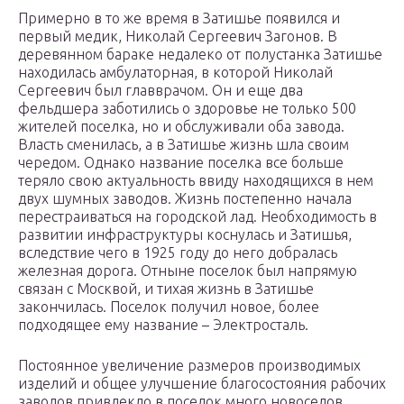
Примерно в то же время в Затишье появился и
первый медик, Николай Сергеевич Загонов. В
деревянном бараке недалеко от полустанка Затишье
находилась амбулаторная, в которой Николай
Сергеевич был главврачом. Он и еще два
фельдшера заботились о здоровье не только 500
жителей поселка, но и обслуживали оба завода.
Власть сменилась, а в Затишье жизнь шла своим
чередом. Однако название поселка все больше
теряло свою актуальность ввиду находящихся в нем
двух шумных заводов. Жизнь постепенно начала
перестраиваться на городской лад. Необходимость в
развитии инфраструктуры коснулась и Затишья,
вследствие чего в 1925 году до него добралась
железная дорога. Отныне поселок был напрямую
связан с Москвой, и тихая жизнь в Затишье
закончилась. Поселок получил новое, более
подходящее ему название – Электросталь.
Постоянное увеличение размеров производимых
изделий и общее улучшение благосостояния рабочих
заводов привлекло в поселок много новоселов.