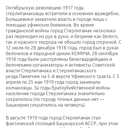
Октябрьскую революцию 1917 года
стерлитамаковцы встретили в основном враждебно.
Большевики захватили власть в городе лишь с
помощью уфимских боевиков. Во время
гражданской войны город Стерлитамак несколько
раз переходил из рук в руки, и безумие как белого,
так и красного террора не обошло город стороной. С
12 июля по 28 декабря 1918 года, город был в руках
белочехов и Народной армии КОМУЧА. 28 сентября
1918 года были расстреляны белогвардейцами и
белочехами организаторы и активисты Советской
власти Стерлитамака и Стерлитамакского
уезда.Памятник на 5-й версте Уфимского тракта. С 5
апреля по 25 мая 1919 года город занимали
колчаковцы. За годы братоубийственной войны
население города Стерлитамака значительно
сократилось (по городу точных данных нет —
Башкирии сократилось на четверть).
В августе 1919 года город Стерлитамак стал
фактической столицей Башкирской АССР, при этом