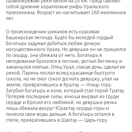
правобережью реки Белой на 20 км. Представляют
собой древние коралловые рифы Уральского
палеоокеана. Возраст их насчитывает 260 миллионов
лет.
О происхождении шиханов есть красивая
башкирская легенда. Будто бы молодой гордый
богатырь задумал добиться любви дочери
могущественного Урала. Но девушке он не пришелся
по сердцу, она убежала от него. Богатырь в
негодовании бросился в погоню, догнал беглянку и
замахнулся плетью. Отец-Урал, спасая дочь, сделал ее
рекой. Парень послал вслед красавице быстрого
сокола, но не смог сокол догнать девушку, упал на
землю, превратившись в Куштау — птицу-гору.
Загубил богатырь и коня, который стал горой Тратау.
Потеряв последние силы, юноша вырвал из груди
сердце и бросил его любимой, но девушка-речка
лишь обежала вокруг Юрактау сердца-горы и
понесла свои воды дальше. А богатырь остался в
степи, превратившись в Шахтау — Царь-гору.