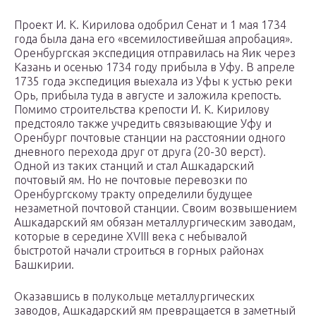
Проект И. К. Кирилова одобрил Сенат и 1 мая 1734
года была дана его «всемилостивейшая апробация».
Оренбургская экспедиция отправилась на Яик через
Казань и осенью 1734 году прибыла в Уфу. В апреле
1735 года экспедиция выехала из Уфы к устью реки
Орь, прибыла туда в августе и заложила крепость.
Помимо строительства крепости И. К. Кирилову
предстояло также учредить связывающие Уфу и
Оренбург почтовые станции на расстоянии одного
дневного перехода друг от друга (20-30 верст).
Одной из таких станций и стал Ашкадарский
почтовый ям. Но не почтовые перевозки по
Оренбургскому тракту определили будущее
незаметной почтовой станции. Своим возвышением
Ашкадарский ям обязан металлургическим заводам,
которые в середине XVIII века с небывалой
быстротой начали строиться в горных районах
Башкирии.
Оказавшись в полукольце металлургических
заводов, Ашкадарский ям превращается в заметный