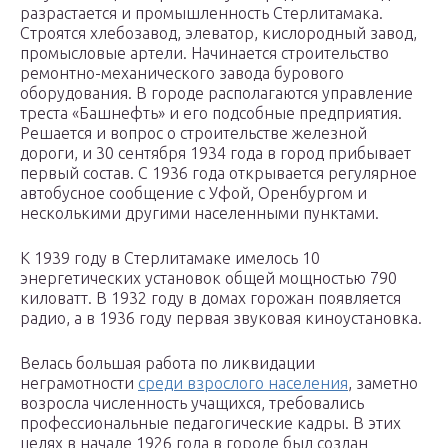
разрастается и промышленность Стерлитамака.
Строятся хлебозавод, элеватор, кислородный завод,
промысловые артели. Начинается строительство
ремонтно-механического завода бурового
оборудования. В городе располагаются управление
треста «Башнефть» и его подсобные предприятия.
Решается и вопрос о строительстве железной
дороги, и 30 сентября 1934 года в город прибывает
первый состав. С 1936 года открывается регулярное
автобусное сообщение с Уфой, Оренбургом и
несколькими другими населенными пунктами.
К 1939 году в Стерлитамаке имелось 10
энергетических установок общей мощностью 790
киловатт. В 1932 году в домах горожан появляется
радио, а в 1936 году первая звуковая киноустановка.
Велась большая работа по ликвидации
неграмотности
среди взрослого населения
, заметно
возросла численность учащихся, требовались
профессиональные педагогические кадры. В этих
целях в начале 1926 года в городе был создан