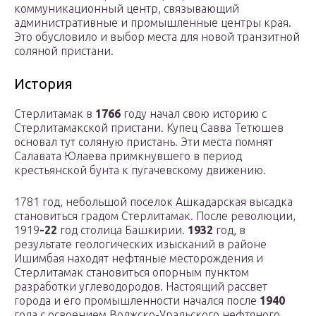
коммуникационный центр, связывающий
административные и промышленные центры края.
Это обусловило и выбор места для новой транзитной
соляной пристани.
История
Стерлитамак в
1766
году начал свою историю с
Стерлитамакской пристани. Купец Савва Тетюшев
основал тут соляную пристань. Эти места помнят
Салавата Юлаева примкнувшего в период
крестьянской бунта к пугачевскому движению.
1781 год, небольшой поселок Ашкадарская высадка
становиться градом Стерлитамак. После революции,
1919
-22
год столица Башкирии.
1932
год, в
результате геологических изысканий в районе
Ишимбая находят нефтяные месторождения и
Стерлитамак становиться опорным пунктом
разработки углеводородов. Настоящий рассвет
города и его промышленности начался после
1940
года с освоением Волжско-Уральского нефтяного