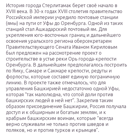
История города Стерлитамак берет своё начало в
XVIII века. В 30-х годах XVIII столетия правительство
Российской империи учредило почтовые станции
(ямы) на пути от Уфы до Оренбурга. Одной из таких
станций стал Ашкадарский почтовый ям. Для
укрепления юго-восточных границ и дальнейшего
освоения уральского региона оберсекретарем
Правительствующего Сената Иваном Кириловым
был предложен на рассмотрение проект о
строительстве в устье реки Орь города-крепости
Оренбурга. В дальнейшем предполагалось построить
по Яику, Самаре и Сакмаре крепости, редуты и
форпосты, которые составят единую пограничную
линию. В проекте также отмечалось, что для
управления Башкирией недостаточно одной Уфы,
которая “так малолюдна, что сотой доли против
башкирских людей в ней нет”. Закрепив таким
образом присоединение Башкирии, Россия получала
доступ и к обширным и богатым землям, и к
храбрым башкирским воинам, которые “всегда
верно служивали не только против шведов и
поляков, но и против турков и крымцев”.