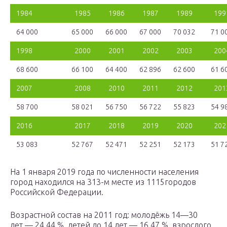
1984
1985
1986
1987
1989
199
64 000
65 000
66 000
67 000
70 032
71 0
1998
2000
2001
2002
2003
200
68 600
66 100
64 400
62 896
62 600
61 6
2007
2008
2010
2011
2012
201
58 700
58 021
56 750
56 722
55 823
54 9
2016
2017
2018
2019
2020
202
53 083
52 767
52 471
52 251
52 173
51 7
На 1 января 2019 года по численности населения
город находился на 313-м месте из 1115городов
Российской Федерации.
Возрастной состав на 2011 год: молодёжь 14—30
лет — 24,44 %, детей до 14 лет — 16,47 %, взрослого