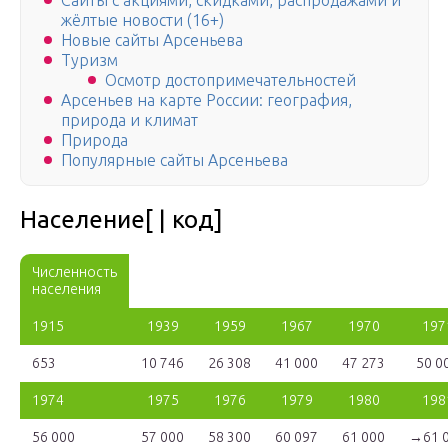
Сайты с акциями, скидками, распродажами и
жёлтые новости (16+)
Новые сайты Арсеньева
Туризм
Осмотр достопримечательностей
Арсеньев на карте России: география,
природа и климат
Природа
Популярные сайты Арсеньева
Население[ | код]
Численность
населения
1915
1939
1959
1967
1970
197
653
10 746
26 308
41 000
47 273
50 0
1974
1975
1976
1979
1980
198
56 000
57 000
58 300
60 097
61 000
→61 