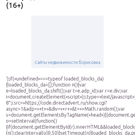
(16+)
Сайты недвижимости борисовка
‘);if(«undefined»===typeof loaded_blocks_da)
{loaded_blocks_da=[];function n(){var
e=loaded_blocks_da.shift();var t=e.adp_id;var r=e.div;var
i=document.createElement(«script»);i.type=»text/javascript»;
8″;i.src=»https://code.directadvert.ru/show.cgi?
async=1&adp=»+t+»&div=»+r+»&t=»+Math.random();var
s=document.getElementsByTagName(«head»)||document.get
o=setInterval(function()
{if(document.getElementById(r).innerHTML&&loaded_blocks
{n();clearInterval(o)}},50)}setTimeout(n)}loaded_blocks_da.pu