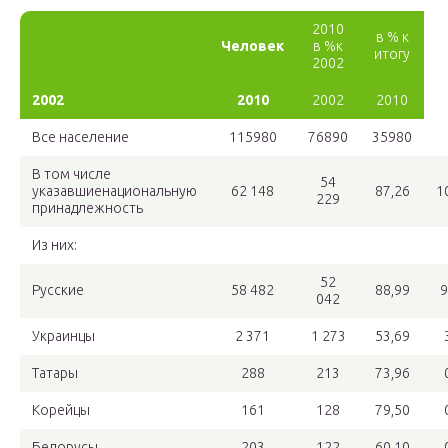
2010
в % к
Человек
в %к
итогу
2002
2002
2010
2002
2010
Все население
115980
76890
35980
В том числе
54
указавшиенациональную
62 148
87,26
1
229
принадлежность
Из них:
52
Русские
58 482
88,99
9
042
Украинцы
2 371
1 273
53,69
Татары
288
213
73,96
Корейцы
161
128
79,50
Белорусы
203
122
60,10