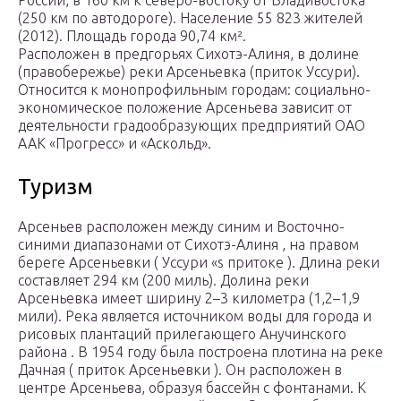
России, в 160 км к северо-востоку от Владивостока
(250 км по автодороге). Население 55 823 жителей
(2012). Площадь города 90,74 км².
Расположен в предгорьях Сихотэ-Алиня, в долине
(правобережье) реки Арсеньевка (приток Уссури).
Относится к монопрофильным городам: социально-
экономическое положение Арсеньева зависит от
деятельности градообразующих предприятий ОАО
ААК «Прогресс» и «Аскольд».
Туризм
Арсеньев расположен между синим и Восточно-
синими диапазонами от Сихотэ-Алиня , на правом
береге Арсеньевки ( Уссури «s притоке ). Длина реки
составляет 294 км (200 миль). Долина реки
Арсеньевка имеет ширину 2–3 километра (1,2–1,9
мили). Река является источником воды для города и
рисовых плантаций прилегающего Анучинского
района . В 1954 году была построена плотина на реке
Дачная ( приток Арсеньевки ). Он расположен в
центре Арсеньева, образуя бассейн с фонтанами. К