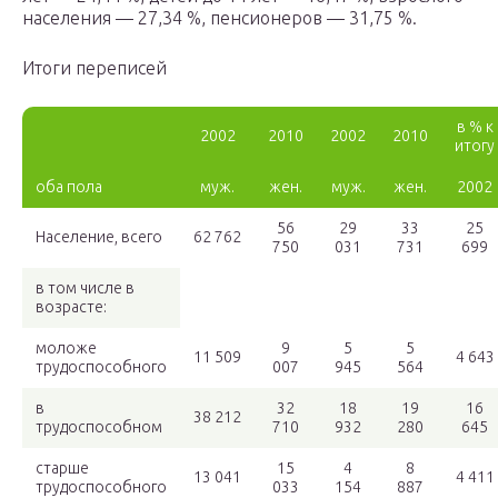
населения — 27,34 %, пенсионеров — 31,75 %.
Итоги переписей
в % к
2002
2010
2002
2010
итогу
оба пола
муж.
жен.
муж.
жен.
2002
56
29
33
25
Население, всего
62 762
750
031
731
699
в том числе в
возрасте:
моложе
9
5
5
11 509
4 643
трудоспособного
007
945
564
в
32
18
19
16
38 212
трудоспособном
710
932
280
645
старше
15
4
8
13 041
4 411
трудоспособного
033
154
887