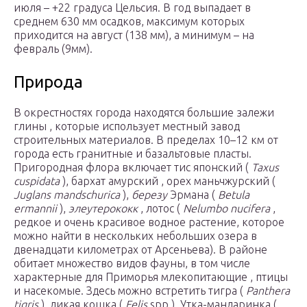
июля – +22 градуса Цельсия. В год выпадает в
среднем 630 мм осадков, максимум которых
приходится на август (138 мм), а минимум – на
февраль (9мм).
Природа
В окрестностях города находятся большие залежи
глины , которые использует местный завод
строительных материалов. В пределах 10–12 км от
города есть гранитные и базальтовые пласты.
Пригородная флора включает тис японский (
Taxus
cuspidata
), бархат амурский , орех маньчжурский (
Juglans mandschurica
),
березу
Эрмана (
Betula
ermannii
),
элеутерококк
, лотос (
Nelumbo nucifera
,
редкое и очень красивое водное растение, которое
можно найти в нескольких небольших озера в
двенадцати километрах от Арсеньева). В районе
обитает множество видов фауны, в том числе
характерные для Приморья млекопитающие , птицы
и насекомые. Здесь можно встретить тигра (
Panthera
tigris
), дикая кошка (
Felis
spp.), Утка-мандаринка (