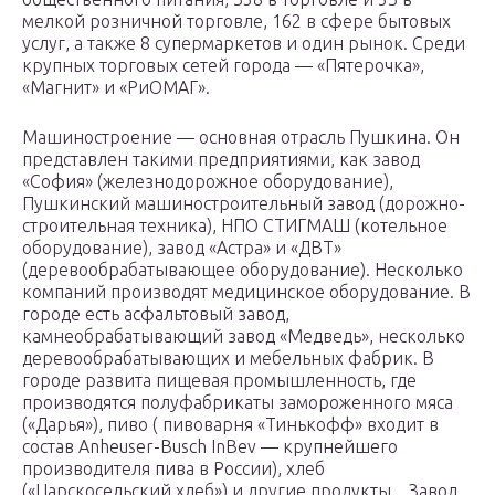
мелкой розничной торговле, 162 в сфере бытовых
услуг, а также 8 супермаркетов и один рынок. Среди
крупных торговых сетей города — «Пятерочка»,
«Магнит» и «РиОМАГ».
Машиностроение — основная отрасль Пушкина. Он
представлен такими предприятиями, как завод
«София» (железнодорожное оборудование),
Пушкинский машиностроительный завод (дорожно-
строительная техника), НПО СТИГМАШ (котельное
оборудование), завод «Астра» и «ДВТ»
(деревообрабатывающее оборудование). Несколько
компаний производят медицинское оборудование. В
городе есть асфальтовый завод,
камнеобрабатывающий завод «Медведь», несколько
деревообрабатывающих и мебельных фабрик. В
городе развита пищевая промышленность, где
производятся полуфабрикаты замороженного мяса
(«Дарья»), пиво ( пивоварня «Тинькофф» входит в
состав Anheuser-Busch InBev — крупнейшего
производителя пива в России), хлеб
(«Царскосельский хлеб») и другие продукты. . Завод