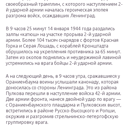
своеобразный трамплин, с которого наступлением 2-
й ударной армии началась героическая эпопея
разгрома войск, осаждавших Ленинград.
В 9 часов 25 минут 14 января 1944 года раздались
залпы «катюш» на участке прорыва 2-й ударной
армии. Более 104 тысяч снарядов с фортов Красная
Горка и Серая Лошадь, с кораблей Кронштадта
обрушилось на укрепления противника за 65 минут.
Затем из окопов поднялись и неудержимой лавиной
устремились на врага бойцы 2-й ударной армии.
А на следующий день, в 9 часов утра, сражавшиеся у
Ораниенбаума воины услышали канонаду, которая
доносилась со стороны Ленинграда. Это из района
Пулкова перешли в наступление войска 42-й армии.
Две армии фронта, нанеся двойной удар по врагу —
с Ораниенбаумского плацдарма и Пулковских высот,
встретились в районе Русско-Высоцкого и Ропши,
окружив и разгромив стрельнинско-петергофскую
группировку врага.