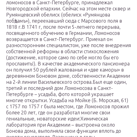
ломоносов в Санкт-Петербурге, принадлежал
Новгородской епархии. Сейчас на этом месте сквер и
Румянцевский обелиск (обелиск «Румянцова
побѣдамъ»), переехавший сюда с Марсового поля в
1818 г.В 1741 г, после почти 5-летнего перерыва,
посвященного обучению в Германии, Ломоносов
возвращается в Санкт-Петербург. Приехал он
разносторонним специалистом, уже после внедрения
собственной реформы в области стихосложения
(достижение, которое само по себе могло бы его
прославить!). В качестве академического пансионера
он получил 50 рублей жалованья и «две каморы» в
деревянном Боновом доме, собственности Академии
на 2-й линии Васильевского острова.Был еще один,
третий и последний дом Ломоносова в Санкт-
Петербурге – усадьба, фото которой украшает
многие открытки. Усадьба на Мойке (Б. Морская, 61)
с 1757 по 1757 г была местом, где Ломоносов прожил
более 20 лет, где он разработал многие свои
гениальные, новаторские идеи:Химическая
лаборатория при Академии – выстроена около
Бонова дома, выполняла свои функции вплоть до