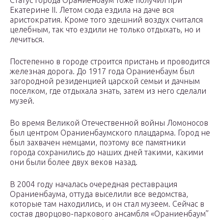
Статус города Ораниенбаум тоже получил при
Екатерине II. Летом сюда ездила на даче вся
аристократия. Кроме того здешний воздух считался
целебным, так что ездили не только отдыхать, но и
лечиться.
Постепенно в городе строится пристань и проводится
железная дорога. До 1917 года Ораниенбаум был
загородной резиденцией царской семьи и дачным
поселком, где отдыхала знать, затем из него сделали
музей.
Во время Великой Отечественной войны Ломоносов
был центром Ораниенбаумского плацдарма. Город не
был захвачен немцами, поэтому все памятники
города сохранились до наших дней такими, какими
они были более двух веков назад.
В 2004 году началась очередная реставрация
Ораниенбаума, оттуда выселили все ведомства,
которые там находились, и он стал музеем. Сейчас в
состав дворцово-паркового ансамбля «Ораниенбаум”