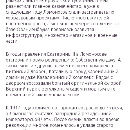
рамках Санкт-Петербургской губернии. В нем
разместили главное казначейство, а уже в
следующем году Ломоносов стали застраивать по
«образцовым проектам». Численность жителей
постепенно росла, а меньше чем через столетие на
базе Ораниенбаума появилась развитая
инфраструктура, множество магазинов и военные
части.
В годы правления Екатерины II в Ломоносове
отстроили новую резиденцию: Собственную дачу. А
также многие другие элементы всего комплекса:
Китайский дворец, Катальную горку, Фрейлийный
домик и даже Кавалерийский комплекс. Рядом с
дворцом воссоздали богатый оригинальной флорой
Верхний парк с регулярным садом и модным в те
времена пейзажным комплексом.
К 1917 году количество горожан возросло до 7 тысяч,
а Ломоносов считался загородной резиденцией
императорской четы. После смены власти во время
революции многое поменялось в укладе старого