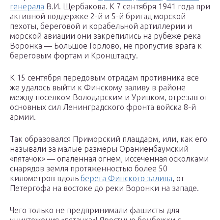
генерала
В.И. Щербакова. К 7 сентября 1941 года при
активной поддержке 2-й и 5-й бригад морской
пехоты, береговой и корабельной артиллерии и
морской авиации они закрепились на рубеже река
Воронка — Большое Горлово, не пропустив врага к
береговым фортам и Кронштадту.
К 15 сентября передовым отрядам противника все
же удалось выйти к Финскому заливу в районе
между поселком Володарским и Урицком, отрезав от
основных сил Ленинградского фронта войска 8-й
армии.
Так образовался Приморский плацдарм, или, как его
называли за малые размеры Ораниенбаумский
«пятачок» — опаленная огнем, иссеченная осколками
снарядов земля протяженностью более 50
километров вдоль
берега Финского залива
, от
Петергофа на востоке до реки Воронки на западе.
Чего только не предпринимали фашисты для