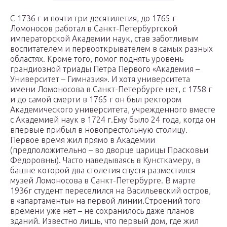
С 1736 г и почти три десятилетия, до 1765 г
Ломоносов работал в Санкт-Петербургской
императорской Академии наук, став заботливым
воспитателем и первооткрывателем в самых разных
областях. Кроме того, помог поднять уровень
грандиозной триады Петра Первого «Академия –
Университет – Гимназия». И хотя университета
имени Ломоносова в Санкт-Петербурге нет, с 1758 г
и до самой смерти в 1765 г он был ректором
Академического университета, учрежденного вместе
с Академией наук в 1724 г.Ему было 24 года, когда он
впервые прибыл в новопрестольную столицу.
Первое время жил прямо в Академии
(предположительно – во дворце царицы Прасковьи
Фёдоровны). Часто наведываясь в Кунсткамеру, в
башне которой два столетия спустя разместился
музей Ломоносова в Санкт-Петербурге. В марте
1936г студент переселился на Васильевский остров,
в «апартаменты» на первой линии.Строений того
времени уже нет – не сохранилось даже планов
зданий. Известно лишь, что первый дом, где жил