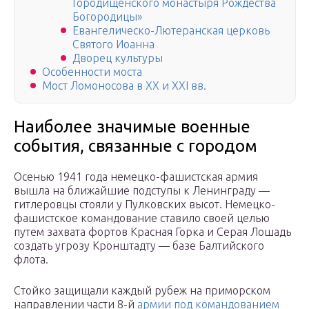
Городищенского монастыря Рождества
Богородицы»
Евангелическо-Лютеранская церковь
Святого Иоанна
Дворец культуры
Особенности моста
Мост Ломоносова в ХХ и ХХI вв.
Наиболее значимые военные
события, связанные с городом
Осенью 1941 года немецко-фашистская армия
вышла на ближайшие подступы к Ленинграду —
гитлеровцы стояли у Пулковских высот. Немецко-
фашистское командование ставило своей целью
путем захвата фортов Красная Горка и Серая Лошадь
создать угрозу Кронштадту — базе Балтийского
флота.
Стойко защищали каждый рубеж на приморском
направлении части 8-й
армии под командованием