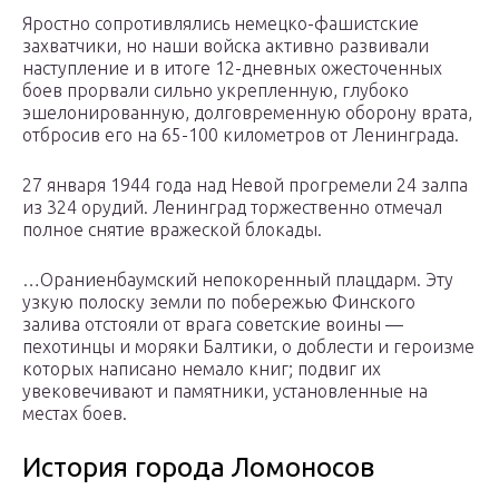
Яростно сопротивлялись немецко-фашистские
захватчики, но наши войска активно развивали
наступление и в итоге 12-дневных ожесточенных
боев прорвали сильно укрепленную, глубоко
эшелонированную, долговременную оборону врата,
отбросив его на 65-100 километров от Ленинграда.
27 января 1944 года над Невой прогремели 24 залпа
из 324 орудий. Ленинград торжественно отмечал
полное снятие вражеской блокады.
…Ораниенбаумский непокоренный плацдарм. Эту
узкую полоску земли по побережью Финского
залива отстояли от врага советские воины —
пехотинцы и моряки Балтики, о доблести и героизме
которых написано немало книг; подвиг их
увековечивают и памятники, установленные на
местах боев.
История города Ломоносов