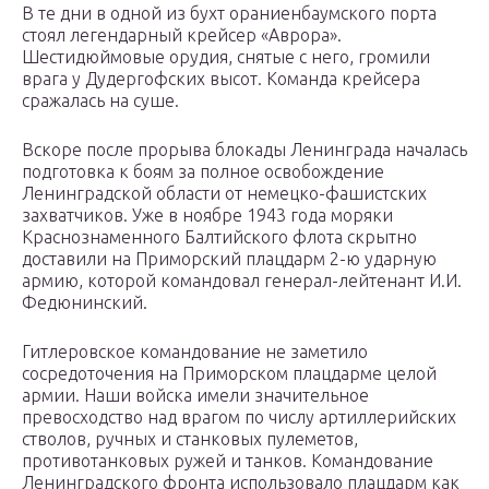
В те дни в одной из бухт ораниенбаумского порта
стоял легендарный крейсер «Аврора».
Шестидюймовые орудия, снятые с него, громили
врага у Дудергофских высот. Команда крейсера
сражалась на суше.
Вскоре после прорыва блокады Ленинграда началась
подготовка к боям за полное освобождение
Ленинградской области от немецко-фашистских
захватчиков. Уже в ноябре 1943 года моряки
Краснознаменного Балтийского флота скрытно
доставили на Приморский плацдарм 2-ю ударную
армию, которой командовал генерал-лейтенант И.И.
Федюнинский.
Гитлеровское командование не заметило
сосредоточения на Приморском плацдарме целой
армии. Наши войска имели значительное
превосходство над врагом по числу артиллерийских
стволов, ручных и станковых пулеметов,
противотанковых ружей и танков. Командование
Ленинградского фронта использовало плацдарм как