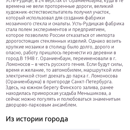
Усть-Рудице, в 24 верстах от Ораниенбаума, куда в те
времена не вели проторенные дороги, великий
художник-естествоиспытатель получил участок,
который использовал для создания фабрики
мозаичного стекла и смальты. Усть-Рудицкая фабрика
стала полем экспериментов и предприятием,
которое позволило России отказаться от импорта
дорогостоящих стеклянных изделий. Однако возить
хрупкие мозаики в столицу было долго, дорого и
опасно, работу пришлось перенести из деревни в
город.В 1948 г. Ораниенбаум, переименовали в г.
Ломоносов – в честь русского гения. Если будут силы,
время и желание, то автомобилем, маршруткой или
электричкой стоит доехать до парка г. Ломоносова
(Ораниенбаума) в пригороде Санкт-Петербурга.
Здесь, на южном берегу Финского залива, ранее
находилась приморская усадьба Меньшикова, а
сейчас можно погулять и полюбоваться знаменитым
дворцово-парковым ансамблем.
Из истории города