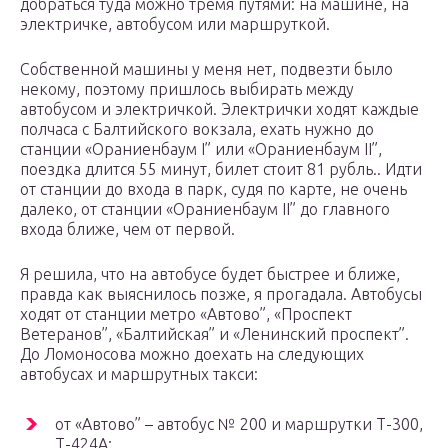
добраться туда можно тремя путями: на машине, на
электричке, автобусом или маршруткой.
Собственной машины у меня нет, подвезти было
некому, поэтому пришлось выбирать между
автобусом и электричкой. Электрички ходят каждые
полчаса с Балтийского вокзала, ехать нужно до
станции «Ораниенбаум I” или «Ораниенбаум II”,
поездка длится 55 минут, билет стоит 81 рубль.. Идти
от станции до входа в парк, судя по карте, не очень
далеко, от станции «Ораниенбаум II” до главного
входа ближе, чем от первой.
Я решила, что на автобусе будет быстрее и ближе,
правда как выяснилось позже, я прогадала. Автобусы
ходят от станции метро «Автово”, «Проспект
Ветеранов”, «Балтийская” и «Ленинский проспект”.
До Ломоносова можно доехать на следующих
автобусах и маршрутных такси:
от «Автово” – автобус № 200 и маршрутки Т-300,
Т-424А;