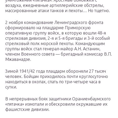
уничтожения «пятачка»! Яростные бомбежки с
воздуха, ежедневные артиллерийские обстрелы,
массированные атаки танков и пехоты… Но тщетно.
2 ноября командование Ленинградского фронта
сформировало на плацдарме Приморскую
оперативную группу войск, в которую вошли 48-я
стрелковая дивизия, 2-я и 5-я бригады и 3-й особый
стрелковый полк морской пехоты. Командующим
группы войск стал генерал-майор А.Н. Астанин,
членом Военного совета — бригадный комиссар В.П.
Мжаванадзе.
Зимой 1941/42 года плацдарм обороняли 27 тысяч
человек. Бойцам приходилось почти круглосуточно
находиться в окопах, спать по три-четыре часа в
сутки.
В непрерывных боях защитники Ораниенбаумского
«пятачка» измотали и обескровили окружавшие их
фашистские дивизии.