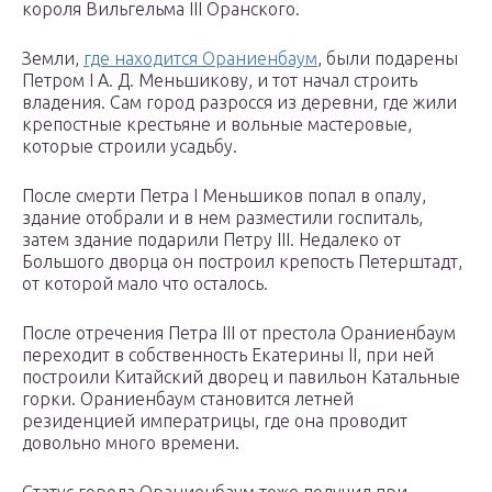
короля Вильгельма III Оранского.
Земли,
где находится Ораниенбаум
, были подарены
Петром I А. Д. Меньшикову, и тот начал строить
владения. Сам город разросся из деревни, где жили
крепостные крестьяне и вольные мастеровые,
которые строили усадьбу.
После смерти Петра I Меньшиков попал в опалу,
здание отобрали и в нем разместили госпиталь,
затем здание подарили Петру III. Недалеко от
Большого дворца он построил крепость Петерштадт,
от которой мало что осталось.
После отречения Петра III от престола Ораниенбаум
переходит в собственность Екатерины II, при ней
построили Китайский дворец и павильон Катальные
горки. Ораниенбаум становится летней
резиденцией императрицы, где она проводит
довольно много времени.