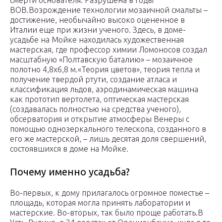
смерти основателя. Разрушена в годы
ВОВ.Возрождение технологии мозаичной смальты –
достижение, необычайно высоко оцененное в
Италии еще при жизни ученого. Здесь, в доме-
усадьбе на Мойке находилась художественная
мастерская, где профессор химии Ломоносов создал
масштабную «Полтавскую баталию» – мозаичное
полотно 4,8х6,8 м.«Теория цветов», теория тепла и
получение твердой ртути, создание атласа и
классификация льдов, аэродинамическая машина
как прототип вертолета, оптическая мастерская
(создавалась полностью на средства ученого),
обсерватория и открытие атмосферы Венеры с
помощью однозеркального телескопа, созданного в
его же мастерской, – лишь десятая доля свершений,
состоявшихся в доме на Мойке.
Почему именно усадьба?
Во-первых, к дому прилагалось огромное поместье –
площадь, которая могла принять лаборатории и
мастерские. Во-вторых, так было проще работать.В