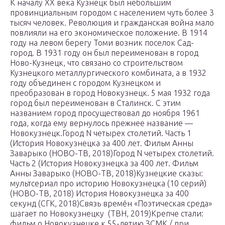
К началу XX века Кузнецк был небольшим
провинциальным городом с населением чуть более 3
тысяч человек. Революция и гражданская война мало
повлияли на его экономическое положение. В 1914
году на левом берегу Томи возник поселок Сад-
город. В 1931 году он был переименован в город
Ново-Кузнецк, что связано со строительством
Кузнецкого металлургического комбината, а в 1932
году объединен с городом Кузнецком и
преобразован в город Новокузнецк. 5 мая 1932 года
город был переименован в Сталинск. С этим
названием город просуществовал до ноября 1961
года, когда ему вернулось прежнее название —
Новокузнецк.Город N четырех столетий. Часть 1
(История Новокузнецка за 400 лет. Фильм Анны
Заварыко (НОВО-ТВ, 2018)Город N четырех столетий.
Часть 2 (История Новокузнецка за 400 лет. Фильм
Анны Заварыко (НОВО-ТВ, 2018)Кузнецкие сказы:
мультсериал про историю Новокузнецка (10 серий)
(НОВО-ТВ, 2018) История Новокузнецка за 400
секунд (СГК, 2018)Связь времён «Поэтическая среда»
шагает по Новокузнецку (ТВН, 2019)Крепче стали:
фильм о Новокузнецке к 55-летию ЗСМК / при