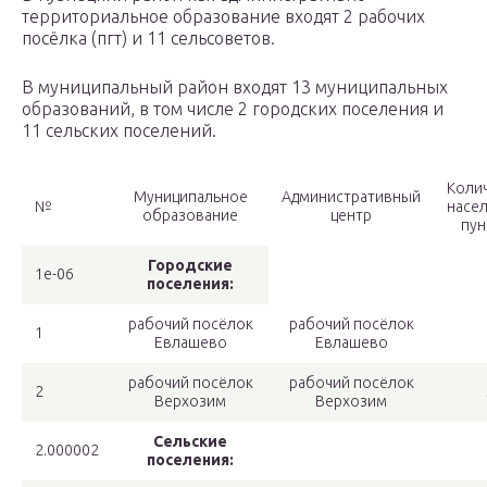
территориальное образование входят 2 рабочих
посёлка (пгт) и 11 сельсоветов.
В муниципальный район входят 13 муниципальных
образований, в том числе 2 городских поселения и
11 сельских поселений.
Коли
Муниципальное
Административный
№
насе
образование
центр
пун
Городские
1e-06
поселения:
рабочий посёлок
рабочий посёлок
1
Евлашево
Евлашево
рабочий посёлок
рабочий посёлок
2
Верхозим
Верхозим
Сельские
2.000002
поселения: