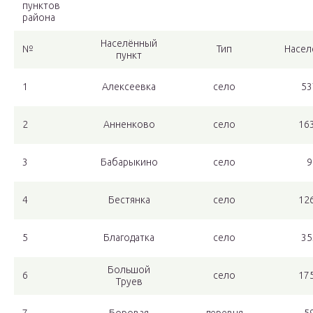
пунктов
района
Населённый
№
Тип
Насел
пункт
1
Алексеевка
село
53
2
Анненково
село
16
3
Бабарыкино
село
9
4
Бестянка
село
12
5
Благодатка
село
35
Большой
6
село
17
Труев