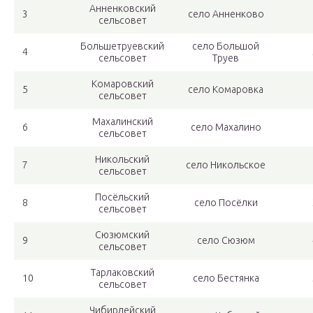
Анненковский
3
село Анненково
сельсовет
Большетруевский
село Большой
4
сельсовет
Труев
Комаровский
5
село Комаровка
сельсовет
Махалинский
6
село Махалино
сельсовет
Никольский
7
село Никольское
сельсовет
Посёльский
8
село Посёлки
сельсовет
Сюзюмский
9
село Сюзюм
сельсовет
Тарлаковский
10
село Бестянка
сельсовет
Чибирлейский