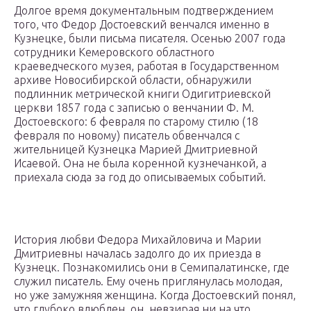
Долгое время документальным подтверждением
того, что Федор Достоевский венчался именно в
Кузнецке, были письма писателя. Осенью 2007 года
сотрудники Кемеровского областного
краеведческого музея, работая в Государственном
архиве Новосибирской области, обнаружили
подлинник метрической книги Одигитриевской
церкви 1857 года с записью о венчании Ф. М.
Достоевского: 6 февраля по старому стилю (18
февраля по новому) писатель обвенчался с
жительницей Кузнецка Марией Дмитриевной
Исаевой. Она не была коренной кузнечанкой, а
приехала сюда за год до описываемых событий.
История любви Федора Михайловича и Марии
Дмитриевны началась задолго до их приезда в
Кузнецк. Познакомились они в Семипалатинске, где
служил писатель. Ему очень приглянулась молодая,
но уже замужняя женщина. Когда Достоевский понял,
что глубоко влюблен, он, невзирая ни на что,