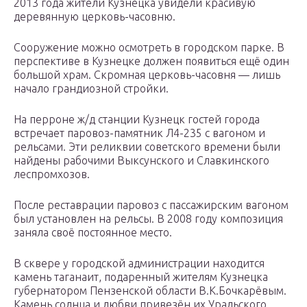
2013 года жители Кузнецка увидели красивую
деревянную церковь-часовню.
Сооружение можно осмотреть в городском парке. В
перспективе в Кузнецке должен появиться ещё один
большой храм. Скромная церковь-часовня — лишь
начало грандиозной стройки.
На перроне ж/д станции Кузнецк гостей города
встречает паровоз-памятник Л4-235 с вагоном и
рельсами. Эти реликвии советского времени были
найдены рабочими Выксунского и Славкинского
леспромхозов.
После реставрации паровоз с пассажирским вагоном
был установлен на рельсы. В 2008 году композиция
заняла своё постоянное место.
В сквере у городской администрации находится
камень таганаит, подаренный жителям Кузнецка
губернатором Пензенской области В.К.Бочкарёвым.
Камень солнца и любви привезён их Уральского