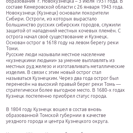
образования г. Новокузнецка – 3 июля 1931 года. В
составе Кемеровской области с 26 января 1943 года.
Новокузнецк (Кузнецк) основали покорители
Сибири. Остроги, из которых вырастало
большинство русских сибирских городов, служили
защитой от нападений местных кочевых племён. С
острога начал своё существование и Кузнецк.
Основан острог в 1618 году на левом берегу реки
Томи.
Русские люди называли местное население
«кузнецкими людьми» за умение выплавлять из
местных руд железо и изготавливать металлические
изделия. В связи с этим новый острог стал
называться Кузнецким. Через два года острог был
перенесён на высокий правый берег реки Томь —
стратегически более выгодное место. В 1680-х годах
Кузнецк постепенно приобрел статус города.
В 1804 году Кузнецк вошел в состав вновь
образованной Томской губернии в качестве
уездного города и центра Кузнецкого округа.