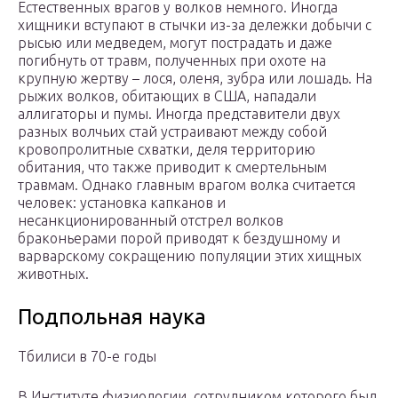
Естественных врагов у волков немного. Иногда
хищники вступают в стычки из-за дележки добычи с
рысью или медведем, могут пострадать и даже
погибнуть от травм, полученных при охоте на
крупную жертву – лося, оленя, зубра или лошадь. На
рыжих волков, обитающих в США, нападали
аллигаторы и пумы. Иногда представители двух
разных волчьих стай устраивают между собой
кровопролитные схватки, деля территорию
обитания, что также приводит к смертельным
травмам. Однако главным врагом волка считается
человек: установка капканов и
несанкционированный отстрел волков
браконьерами порой приводят к бездушному и
варварскому сокращению популяции этих хищных
животных.
Подпольная наука
Тбилиси в 70-е годы
В Институте физиологии, сотрудником которого был