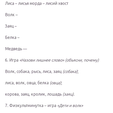
Лиса – лисья морда – лисий хвост
Волк –
Заяц –
Белка –
Медведь —
6. Игра
«Назови лишнее слово»
(объясни, почему)
Волк, собака, рысь, лиса, заяц
(собака)
;
лиса, волк, овца, белка
(овца)
;
корова, заяц, кролик, лошадь
(заяц)
.
7. Физкультминутка – игра
«Дети и волк»