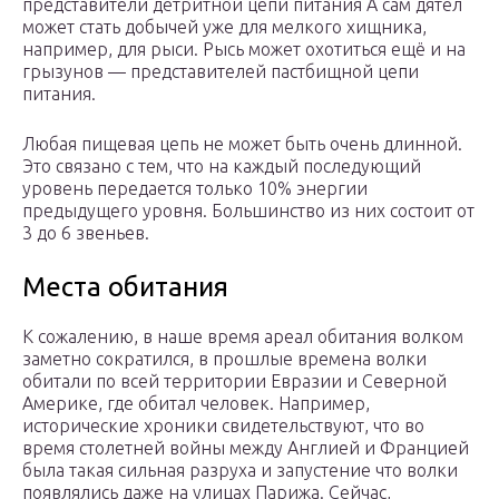
представители детритной цепи питания А сам дятел
может стать добычей уже для мелкого хищника,
например, для рыси. Рысь может охотиться ещё и на
грызунов — представителей пастбищной цепи
питания.
Любая пищевая цепь не может быть очень длинной.
Это связано с тем, что на каждый последующий
уровень передается только 10% энергии
предыдущего уровня. Большинство из них состоит от
3 до 6 звеньев.
Места обитания
К сожалению, в наше время ареал обитания волком
заметно сократился, в прошлые времена волки
обитали по всей территории Евразии и Северной
Америке, где обитал человек. Например,
исторические хроники свидетельствуют, что во
время столетней войны между Англией и Францией
была такая сильная разруха и запустение что волки
появлялись даже на улицах Парижа. Сейчас,