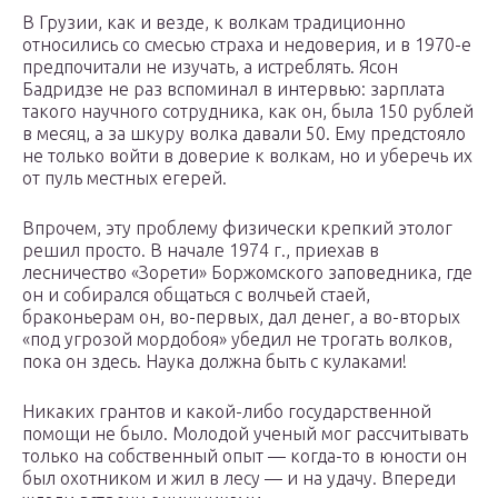
В Грузии, как и везде, к волкам традиционно
относились со смесью страха и недоверия, и в 1970-е
предпочитали не изучать, а истреблять. Ясон
Бадридзе не раз вспоминал в интервью: зарплата
такого научного сотрудника, как он, была 150 рублей
в месяц, а за шкуру волка давали 50. Ему предстояло
не только войти в доверие к волкам, но и уберечь их
от пуль местных егерей.
Впрочем, эту проблему физически крепкий этолог
решил просто. В начале 1974 г., приехав в
лесничество «Зорети» Боржомского заповедника, где
он и собирался общаться с волчьей стаей,
браконьерам он, во-первых, дал денег, а во-вторых
«под угрозой мордобоя» убедил не трогать волков,
пока он здесь. Наука должна быть с кулаками!
Никаких грантов и какой-либо государственной
помощи не было. Молодой ученый мог рассчитывать
только на собственный опыт — когда-то в юности он
был охотником и жил в лесу — и на удачу. Впереди