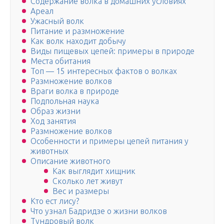
Содержание волка в домашних условиях
Ареал
Ужасный волк
Питание и размножение
Как волк находит добычу
Виды пищевых цепей: примеры в природе
Места обитания
Топ — 15 интересных фактов о волках
Размножение волков
Враги волка в природе
Подпольная наука
Образ жизни
Ход занятия
Размножение волков
Особенности и примеры цепей питания у
животных
Описание животного
Как выглядит хищник
Сколько лет живут
Вес и размеры
Кто ест лису?
Что узнал Бадридзе о жизни волков
Тундровый волк