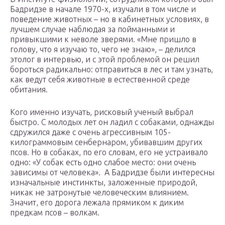
Бадридзе в начале 1970-х, изучали в том числе и
поведение животных – но в кабинетных условиях, в
лучшем случае наблюдая за пойманными и
привыкшими к неволе зверями. «Мне пришло в
голову, что я изучаю то, чего не знаю», – делился
этолог в интервью, и с этой проблемой он решил
бороться радикально: отправиться в лес и там узнать,
как ведут себя животные в естественной среде
обитания.
Кого именно изучать, рисковый ученый выбрал
быстро. С молодых лет он ладил с собаками, однажды
сдружился даже с очень агрессивным 105-
килограммовым сенбернаром, убивавшим других
псов. Но в собаках, по его словам, его не устраивало
одно: «У собак есть одно слабое место: они очень
зависимы от человека». А Бадридзе были интересны
изначальные инстинкты, заложенные природой,
никак не затронутые человеческим влиянием.
Значит, его дорога лежала прямиком к диким
предкам псов – волкам.