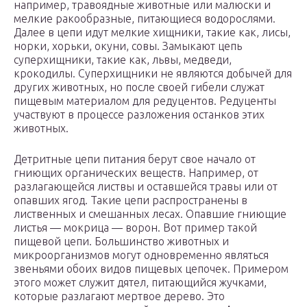
например, травоядные животные или малюски и
мелкие ракообразные, питающиеся водорослями.
Далее в цепи идут мелкие хищники, такие как, лисы,
норки, хорьки, окуни, совы. Замыкают цепь
суперхищники, такие как, львы, медведи,
крокодилы. Суперхищники не являются добычей для
других животных, но после своей гибели служат
пищевым материалом для редуцентов. Редуценты
участвуют в процессе разложения останков этих
животных.
Детритные цепи питания берут свое начало от
гниющих органических веществ. Например, от
разлагающейся листвы и оставшейся травы или от
опавших ягод. Такие цепи распространены в
лиственных и смешанных лесах. Опавшие гниющие
листья — мокрица — ворон. Вот пример такой
пищевой цепи. Большинство животных и
микроорганизмов могут одновременно являться
звеньями обоих видов пищевых цепочек. Примером
этого может служит дятел, питающийся жучками,
которые разлагают мертвое дерево. Это