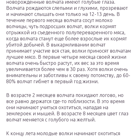
новорожденные волчата имеют голубые глаза.
Волчата рождаются слепыми и глухими, прозревают
и начинают слышать они только на 12-13 день. В
течение первого месяца волчата сосут молоко
волчицы, чуть подросших волчат, волки кормят
отрыжкой из съеденного полупереваренного мяса,
когда волчата станут еще более взрослые их кормят
убитой добычей. В выкармливании волчат
принимает участие вся стая, волки приносят волчатам
лучшее мясо. В первые четыре месяца своей жизни
волчата очень быстро растут, их вес за это время
увеличивается более чем в 30 раз. Хотя волки очень
внимательны и заботливы к своему потомству, до 60-
80% волчат гибнет в первый год жизни.
В возрасте 2 месяцев волчата покидают логово, но
все равно держатся где-то поблизости. В это время
они начинают учиться охотиться, нападая на
землероек и мышей. В возрасте 8 месяцев цвет глаз
волчат меняется с голубого на желтый.
К концу лета молодые волки начинают охотиться