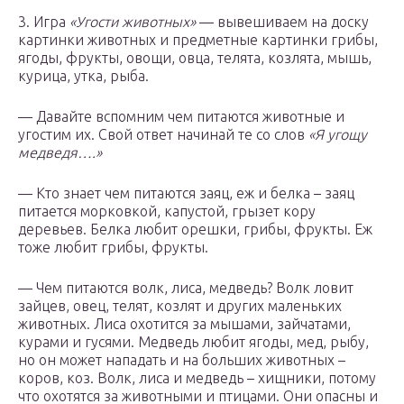
3. Игра
«Угости животных»
— вывешиваем на доску
картинки животных и предметные картинки грибы,
ягоды, фрукты, овощи, овца, телята, козлята, мышь,
курица, утка, рыба.
— Давайте вспомним чем питаются животные и
угостим их. Свой ответ начинай те со слов
«Я угощу
медведя….»
— Кто знает чем питаются заяц, еж и белка – заяц
питается морковкой, капустой, грызет кору
деревьев. Белка любит орешки, грибы, фрукты. Еж
тоже любит грибы, фрукты.
— Чем питаются волк, лиса, медведь? Волк ловит
зайцев, овец, телят, козлят и других маленьких
животных. Лиса охотится за мышами, зайчатами,
курами и гусями. Медведь любит ягоды, мед, рыбу,
но он может нападать и на больших животных –
коров, коз. Волк, лиса и медведь – хищники, потому
что охотятся за животными и птицами. Они опасны и