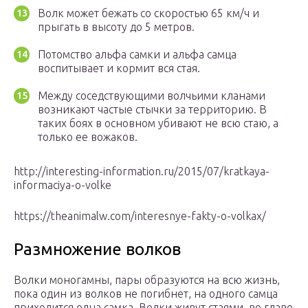
Волк может бежать со скоростью 65 км/ч и
прыгать в высоту до 5 метров.
Потомство альфа самки и альфа самца
воспитывает и кормит вся стая.
Между соседствующими волчьими кланами
возникают частые стычки за территорию. В
таких боях в основном убивают не всю стаю, а
только ее вожаков.
http://interesting-information.ru/2015/07/kratkaya-
informaciya-o-volke
https://theanimalw.com/interesnye-fakty-o-volkax/
Размножение волков
Волки моногамны, пары образуются на всю жизнь,
пока один из волков не погибнет, на одного самца
приходится одна самка. Волки живут стаями, во главе