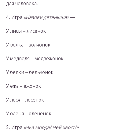
для человека.
4. Игра
«Назови детеныша»
—
У лисы – лисенок
У волка – волчонок
У медведя – медвежонок
У белки – бельчонок
У ежа – ежонок
У лося – лосенок
У оленя – олененок.
5. Игра
«Чья морда? Чей хвост?»