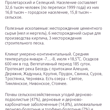
Пролетарский и Селецкий. Население составляет
32,6 тысяч человек (по переписи 1999 года) из них
16,8 тысяч – городское население, 15,8 тысяч –
сельское.
Полезные ископаемые: месторождение цементного
сырья (мел и мергель), 6 месторождений сырья для
производства кирпича, 3 месторождения
строительного песка.
Климат умерено-континентальный. Средняя
температура января -7…-8, июля +18,5°С. Осадков
600 мм в год. Вегетативный период 185 суток.
Протекает река Беседь с притоками Алешня,
Деряжня, Жадунька, Крупня, Прудок, Свинка, Суров,
Тростянка, Чернявка. Есть озера – Святое,
Тимлянское, Нивонское, Стоячее.
Почвы сельскохозяйственных угодий дерново-
подзолистые (47%), дерновые и дерново-
карбонатные заболоченные (14,8%), аллювиальные
дерново-болотные и торфяно-болотные (7%) и