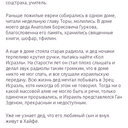
соцстраха, учитель.
Раньше пожилые евреи собирались в одном доме,
читали недельную главу Торы, молились. В доме
моего деда Анатолия Борисовича Гуркова,
благословенна его память, хранились священные
книги, шофар, тфилин.
А еще в доме стояла старая радиола, и дед ночами
терпеливо крутил ручки, пытаясь найти «Кол
Исраэль». На старости лет он стал плохо слышать и
делал звук радиолы таким громким, что в доме
никто не мог спать, и все слушали израильскую
передачу. Всю жизнь дед мечтал побывать в Эрец
Исраэль, хотя никогда об этом не говорил. Тогда ни о
какой массовой алие не могло быть и речи, только
одиночки прорывались, и Израиль представлялся Ган
Эденом, прекрасным и недоступным.
Уже не узнает дед, что его любимый сын и внук
живут в Хайфе.