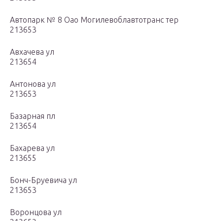
Автопарк № 8 Оао Могилевоблавтотранс тер
213653
Авхачева ул
213654
Антонова ул
213653
Базарная пл
213654
Бахарева ул
213655
Бонч-Бруевича ул
213653
Воронцова ул