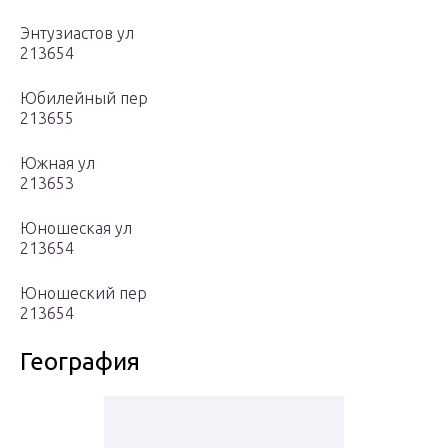
Энтузиастов ул
213654
Юбилейный пер
213655
Южная ул
213653
Юношеская ул
213654
Юношеский пер
213654
География