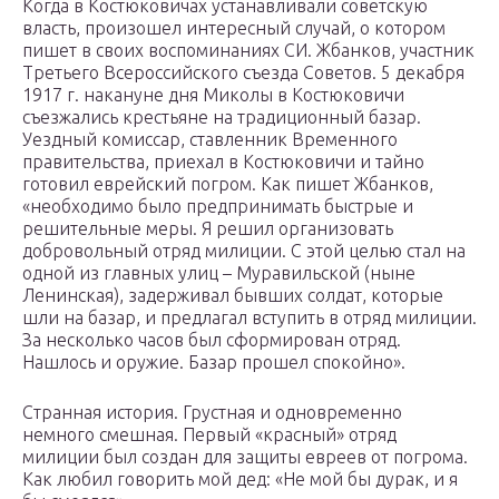
Когда в Костюковичах устанавливали советскую
власть, произошел интересный случай, о котором
пишет в своих воспоминаниях СИ. Жбанков, участник
Третьего Всероссийского съезда Советов. 5 декабря
1917 г. накануне дня Миколы в Костюковичи
съезжались крестьяне на традиционный базар.
Уездный комиссар, ставленник Временного
правительства, приехал в Костюковичи и тайно
готовил еврейский погром. Как пишет Жбанков,
«необходимо было предпринимать быстрые и
решительные меры. Я решил организовать
добровольный отряд милиции. С этой целью стал на
одной из главных улиц – Муравильской (ныне
Ленинская), задерживал бывших солдат, которые
шли на базар, и предлагал вступить в отряд милиции.
За несколько часов был сформирован отряд.
Нашлось и оружие. Базар прошел спокойно».
Странная история. Грустная и одновременно
немного смешная. Первый «красный» отряд
милиции был создан для защиты евреев от погрома.
Как любил говорить мой дед: «Не мой бы дурак, и я