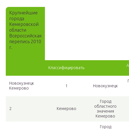
Крупнейшие
города
Кемеровской
области
Всероссийская
перепись 2010
г.
А
Классифицировать
Новокузнецк
1
Новокузнецк
Кемерово
Город
областного
2
Кемерово
значения
Кемерово
Город