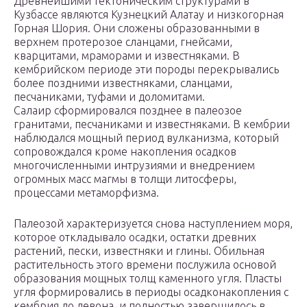
Древнейшими тектоническим структурами в
Кузбассе являются Кузнецкий Алатау и низкогорная
Горная Шория. Они сложены образованными в
верхнем протерозое сланцами, гнейсами,
кварцитами, мраморами и известняками. В
кембрийском периоде эти породы перекрывались
более поздними известняками, сланцами,
песчаниками, туфами и доломитами.
Салаир сформировался позднее в палеозое
гранитами, песчаниками и известняками. В кембрии
наблюдался мощный период вулканизма, который
сопровождался кроме накопления осадков
многочисленными интрузиями и внедрением
огромных масс магмы в толщи литосферы,
процессами метаморфизма.
Палеозой характеризуется снова наступлением моря,
которое откладывало осадки, остатки древних
растений, пески, известняки и глины. Обильная
растительность этого времени послужила основой
образования мощных толщ каменного угля. Пласты
угля формировались в периоды осадконакопления с
кембрия до девона, и полностью завершилось в