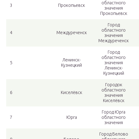
областного
3
Прокопьевск
значения
Прокопьевск
Город
областного
4
Междуреченск
значения
Междуреченск
Город
областного
Ленинск-
5
значения
Кузнецкий
Ленинск-
Кузнецкий
Городок
областного
6
Киселёвск
значения
Киселёвск
Город Юрга
7
Юрга
областного
значения
Город Белово