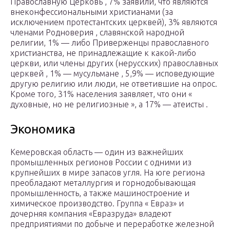
Православную Церковь , 7% заявили, что являются
внеконфессиональными христианами (за
исключением протестантских церквей), 3% являются
членами Родноверия , славянской народной
религии, 1% — либо Приверженцы православного
христианства, не принадлежащие к какой-либо
церкви, или члены других (нерусских) православных
церквей , 1% — мусульмане , 5,9% — исповедующие
другую религию или люди, не ответившие на опрос.
Кроме того, 31% населения заявляет, что они «
духовные, но не религиозные », а 17% — атеисты .
Экономика
Кемеровская область — один из важнейших
промышленных регионов России с одними из
крупнейших в мире запасов угля. На юге региона
преобладают металлургия и горнодобывающая
промышленность, а также машиностроение и
химическое производство. Группа « Евраз» и
дочерняя компания «Евразруда» владеют
предприятиями по добыче и переработке железной