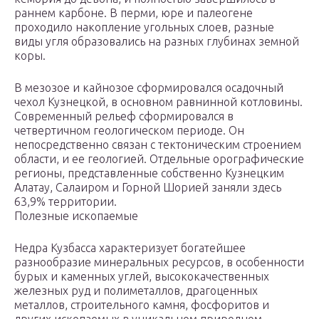
раннем карбоне. В перми, юре и палеогене
проходило накопление угольных слоев, разные
виды угля образовались на разных глубинах земной
коры.
В мезозое и кайнозое сформировался осадочный
чехол Кузнецкой, в основном равнинной котловины.
Современный рельеф сформировался в
четвертичном геологическом периоде. Он
непосредственно связан с тектоническим строением
области, и ее геологией. Отдельные орографические
регионы, представленные собственно Кузнецким
Алатау, Салаиром и Горной Шорией заняли здесь
63,9% территории.
Полезные ископаемые
Недра Кузбасса характеризует богатейшее
разнообразие минеральных ресурсов, в особенности
бурых и каменных углей, высококачественных
железных руд и полиметаллов, драгоценных
металлов, строительного камня, фосфоритов и
других ископаемых в уникальном природном