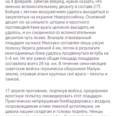
на 4 февраля. Забегая вперед, нужно сказать, что
именно вспомогательному десанту в составе 275
бойцов с легким вооружением удалось высадиться и
закрепиться на окраине Новороссийска. Основной
десант из-за сильного шторма и яростного
противодействия врага целиком высадить не
удалось, и он соединился со вспомогательным
десантом чуть позже. Вначале отвоеванный
плацдарм на мысе Мысхако составлял лишь узкую
полоску берега длиной 4 км, потом в результате
многодневных боев удалось продвинуться вглубь на
5–6 км. Но все равно общая площадь плацдарма
составляла всего 28 кв. км. В течение семи месяцев
советские войска героически обороняли Малую
землю, отражая атаки крупных сил врага – пехоты и
танков.
17 апреля противник, подтянув войска, предпринял
яростную попытку ликвидировать этот плацдарм.
Практически непрерывная бомбардировка с воздуха,
сопровождаемая огнем тяжелой артиллерии, не
давала нашим солдатам и головы поднять. Немцы