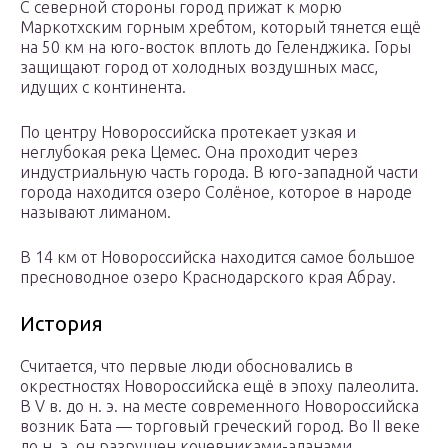
С северной стороны город прижат к морю
Маркотхским горным хребтом, который тянется ещё
на 50 км на юго-восток вплоть до Геленджика. Горы
защищают город от холодных воздушных масс,
идущих с континента.
По центру Новороссийска протекает узкая и
неглубокая река Цемес. Она проходит через
индустриальную часть города. В юго-западной части
города находится озеро Солёное, которое в народе
называют лиманом.
В 14 км от Новороссийска находится самое большое
пресноводное озеро Краснодарского края Абрау.
История
Считается, что первые люди обосновались в
окрестностях Новороссийска ещё в эпоху палеолита.
В V в. до н. э. на месте современного Новороссийска
возник Бата — торговый греческий город. Во II веке
до н. э. он разрушен кочевниками-аланами.