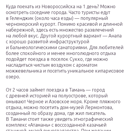
Куда поехать из Новороссийска на 1 день? Можно
осмотреть соседние города. Часто туристы едут
в Геленджик (около часа езды) — популярный
черноморский курорт. Помимо красивой и длинной
набережной, здесь есть множество развлечений
на любой вкус. Другой курортный вариант — Анапа
с хорошо развитой инфраструктурой
и бальнеологическими санаториями. Для любителей
более спокойного и менее многолюдного отдыха
подойдет поездка в поселок Сукко, где можно
насладиться чистым воздухом с ароматом
можжевельника и посетить уникальное кипарисовое
озеро.
От 2 часов займет поездка в Тамань — город
с древней историей на полуострове, который
омывают Черное и Азовское моря. Кроме пляжного
отдыха, можно посетить дом-музей Лермонтова,
созданный по образу дома, где жил писатель.
В Тамани стоит также увидеть этнографический
комплекс «Атамань» с воссозданной казачьей
станицей, музей виноградарства. При желании