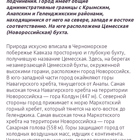
подчинения. Город имеет общие
административные границы с Крымским,
Анапским и Геленджикским районами,
находящимися от него на севере, западе и востоке
соответственно. На юге расположена Цемесская
(Новороссийская) бухта.
Природа искусно вписала в Черноморское
побережье Кавказа просторную и глубокую бухту,
получившую название Цемесская. Здесь, на берегах
незамерзающей Цемесской бухты, окруженной
высокими горами, расположен город Новороссийск.
В юго-западной части город окаймляют горы
Навагирского хребта, тянущегося от Анапы. Самая
высокая точка Навагирского хребта на территории
Новороссийска — гора Колдун (447 м). С северной
стороны город прижимает к морю Маркотхский
горный хребет, который тянется на юго-восток до
Геленджика. Самая высокая точка Маркотхского
хребта на территории Новороссийска — гора
Сахарная голова (558 м). Горы защищают город от
холодных воздушных масс, идущих с континента.