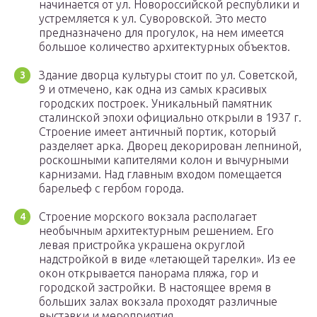
начинается от ул. Новороссийской республики и
устремляется к ул. Суворовской. Это место
предназначено для прогулок, на нем имеется
большое количество архитектурных объектов.
Здание дворца культуры стоит по ул. Советской,
9 и отмечено, как одна из самых красивых
городских построек. Уникальный памятник
сталинской эпохи официально открыли в 1937 г.
Строение имеет античный портик, который
разделяет арка. Дворец декорирован лепниной,
роскошными капителями колон и вычурными
карнизами. Над главным входом помещается
барельеф с гербом города.
Строение морского вокзала располагает
необычным архитектурным решением. Его
левая пристройка украшена округлой
надстройкой в виде «летающей тарелки». Из ее
окон открывается панорама пляжа, гор и
городской застройки. В настоящее время в
больших залах вокзала проходят различные
выставки и мероприятия.