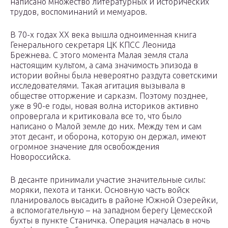
написано множество литературных и исторических
трудов, воспоминаний и мемуаров.
В 70-х годах XX века вышла одноименная книга
Генерального секретаря ЦК КПСС Леонида
Брежнева. С этого момента Малая земля стала
настоящим культом, а сама значимость эпизода в
истории войны была невероятно раздута советскими
исследователями. Такая агитация вызывала в
обществе отторжение и сарказм. Поэтому позднее,
уже в 90-е годы, новая волна историков активно
опровергала и критиковала все то, что было
написано о Малой земле до них. Между тем и сам
этот десант, и оборона, которую он держал, имеют
огромное значение для освобождения
Новороссийска.
В десанте принимали участие значительные силы:
моряки, пехота и танки. Основную часть войск
планировалось высадить в районе Южной Озерейки,
а вспомогательную – на западном берегу Цемесской
бухты в пункте Станичка. Операция началась в ночь