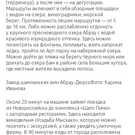
(терренкур), а после нее — на дегустацию.
Маршруты включают в себя обзорные площадки
с видом на озеро, виноградники, морской
берег. Протяженность пеших маршрутов — от 5
до 16 км. Либо можно расслабленно отдохнуть
у крупного пресноводного озера Абрау с водой
красивого изумрудного оттенка. Здесь можно
посмотреть на фонтаны, поплавать, взять напрокат
лодку, пройти по Арт-парку на набережной озера.
Можно дойти до пляжа на берегу Черного моря или
доехать до озера Бам в районе села Большие хутора,
где местные жители высадили лотосы.
Завод шампанских вин Абрау-ДюрсоФото: Карина
Иванова
Около 20 минут на машине займет поездка
из Новороссийска до комплекса «Шато Пино»
с загородным рестораном. Здесь находится
винодельня «Усадьба Мысхако», которую можно
посетить с экскурсией, а также увидеть улиточную
ферму. В 40 минутах езды от города расположена