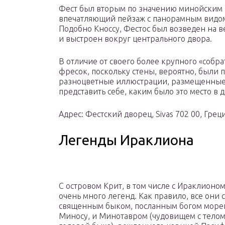
Фест был вторым по значению минойским г
впечатляющий пейзаж с панорамным видом 
Подобно Кноссу, Фестос был возведен на 
и выстроен вокруг центрального двора.
В отличие от своего более крупного «собр
фресок, поскольку стены, вероятно, были 
разноцветные иллюстрации, размещенные в
представить себе, каким было это место в 
Адрес: Фестский дворец, Sivas 702 00, Греци
Легенды Ираклиона
С островом Крит, в том числе с Ираклионом
очень много легенд. Как правило, все они 
священным быком, посланным богом море
Миносу, и Минотавром (чудовищем с телом