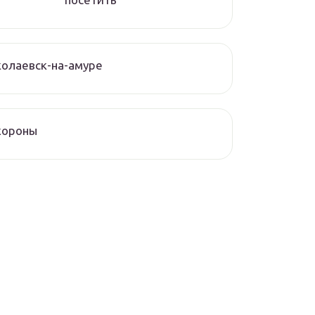
олаевск-на-амуре
хороны