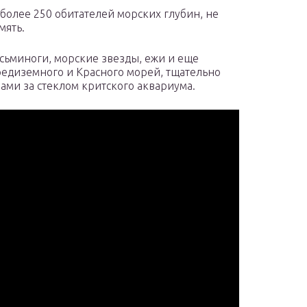
е более 250 обитателей морских глубин, не
мять.
осьминоги, морские звезды, ежи и еще
едиземного и Красного морей, тщательно
ами за стеклом критского аквариума.