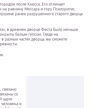
ородом после Кносса. Его отличает
на равнину Мессара и гору Псилоритис.
вершине ранее разрушенного старого дворца
ата», в древнем дворце Феста было меньше
покрыты белым гипсом. Глядя на
 разных частях дворца, вы сможете
древности.
я.
, связано
связаны со
й царю
 человека и