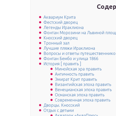
Содер
Аквариум Крита
Фестский дворец
Легенды Ираклиона
Фонтан Морозини на Львиной площ
Кносский дворец
Тронный зал
Лучшие пляжи Ираклиона
Вопросы и ответы путешественников 
Фонтан Бембо и улица 1866
История [ править ]
Минойская эра править
Античность править
Эмират Крит править
Византийская эпоха править
Венецианская эпоха править
Османская эпоха править
Современная эпоха править
Дворцы. Кносский
Отдых с детьми
Аквапарк «АкваПлюс»