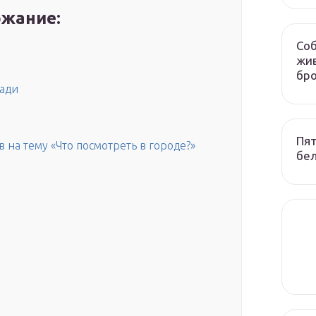
жание:
Соб
жив
бр
ади
Пят
на тему «Что посмотреть в городе?»
бел