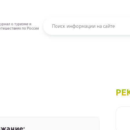
урнал о туризме и
утешествиях по России
РЕ
жание: