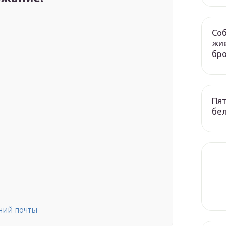
Соб
жив
бр
Пят
бел
ний почты