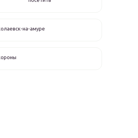
олаевск-на-амуре
хороны