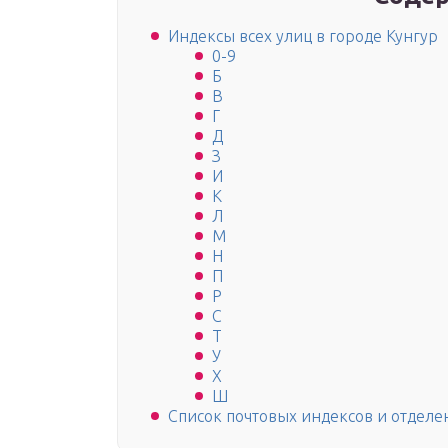
Индексы всех улиц в городе Кунгур
0-9
Б
В
Г
Д
З
И
К
Л
М
Н
П
Р
С
Т
У
Х
Ш
Список почтовых индексов и отделе