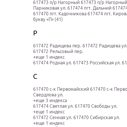
617473 п/р Нагорный 617473 п/р Нагорный
Парниковая ул. 617474 пгт. Дальний 617474
617470 пгт. Кадочникова 617474 пгт. Киров
букву «П» (41)
Р
617472 Радищева пер. 617472 Радищева ул.
617472 Рельсовый пер.
+еще 1 индекс
617474 Родная ул. 617473 Российская ул. 61
С
617470 с-к Первомайский 617470 с-к Перво
Свердлова ул.
+еще 3 индекса
617474 Светлая ул. 617470 Свободы ул.
+еще 1 индекс
617472 Сенная ул. 617470 Сибирская ул.
+еще 1 индекс