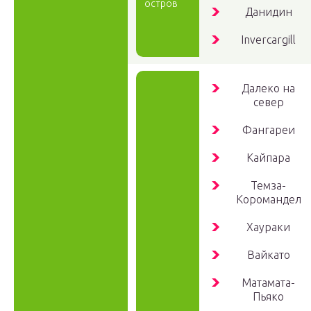
остров
Данидин
Invercargill
Далеко на
север
Фангареи
Кайпара
Темза-
Коромандел
Хаураки
Вайкато
Матамата-
Пьяко