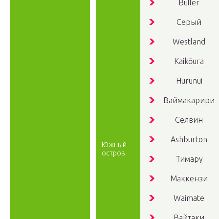
Buller
Серый
Westland
Kaikōura
Hurunui
Ваймакарири
Селвин
Ashburton
Южный
остров
Тимару
Маккензи
Waimate
Вайтаки