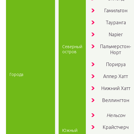
Гамильтон
Тауранга
Napier
Пальмерстон-
Северный
остров
Норт
Порируа
Города
Аппер Хатт
Нижний Хатт
Веллингтон
Нельсон
Крайстчерч
Южный