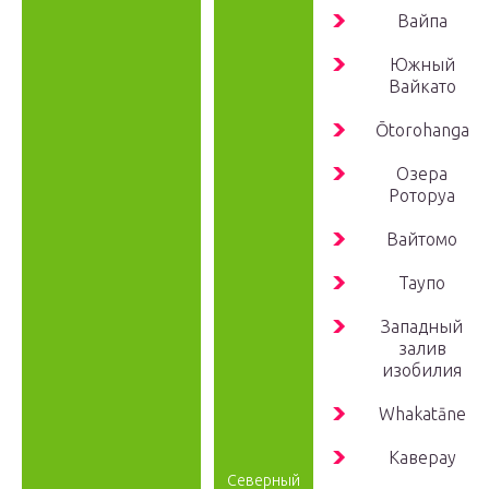
Вайпа
Южный
Вайкато
Ōtorohanga
Озера
Роторуа
Вайтомо
Таупо
Западный
залив
изобилия
Whakatāne
Каверау
Северный