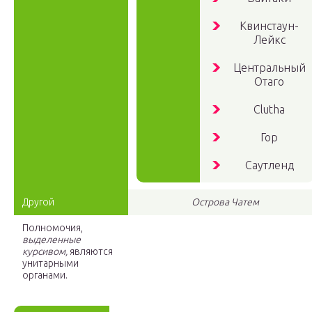
Квинстаун-
Лейкс
Центральный
Отаго
Clutha
Гор
Саутленд
Другой
Острова Чатем
Полномочия,
выделенные
курсивом,
являются
унитарными
органами.