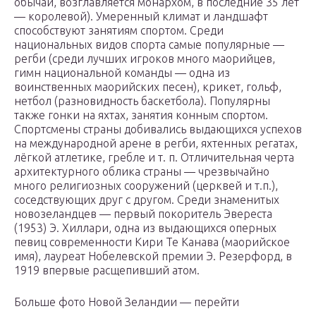
обычаи, возглавляется монархом, в последние 35 лет
— королевой). Умеренный климат и ландшафт
способствуют занятиям спортом. Среди
национальных видов спорта самые популярные —
регби (среди лучших игроков много маорийцев,
гимн национальной команды — одна из
воинственных маорийских песен), крикет, гольф,
нетбол (разновидность баскетбола). Популярны
также гонки на яхтах, занятия конным спортом.
Спортсмены страны добивались выдающихся успехов
на международной арене в регби, яхтенных регатах,
лёгкой атлетике, гребле и т. п. Отличительная черта
архитектурного облика страны — чрезвычайно
много религиозных сооружений (церквей и т.п.),
соседствующих друг с другом. Среди знаменитых
новозеландцев — первый покоритель Эвереста
(1953) Э. Хиллари, одна из выдающихся оперных
певиц современности Кири Те Канава (маорийское
имя), лауреат Нобелевской премии Э. Резерфорд, в
1919 впервые расщепивший атом.
Больше фото Новой Зеландии — перейти