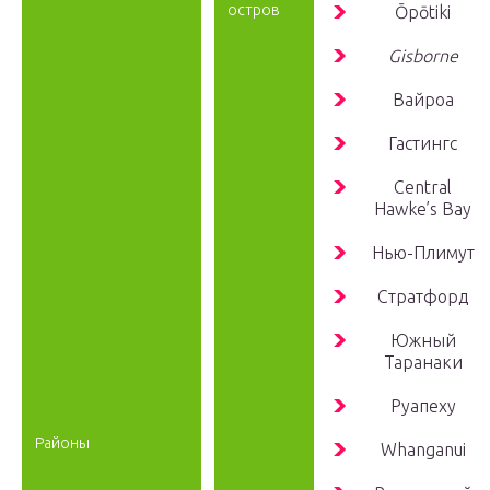
остров
Ōpōtiki
Gisborne
Вайроа
Гастингс
Central
Hawke’s Bay
Нью-Плимут
Стратфорд
Южный
Таранаки
Руапеху
Районы
Whanganui