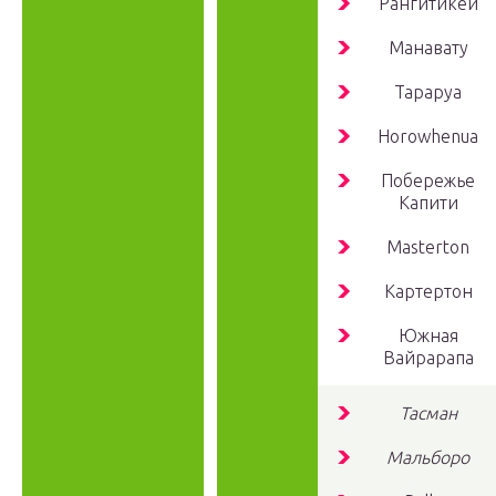
Рангитикей
Манавату
Тараруа
Horowhenua
Побережье
Капити
Masterton
Картертон
Южная
Вайрарапа
Тасман
Мальборо