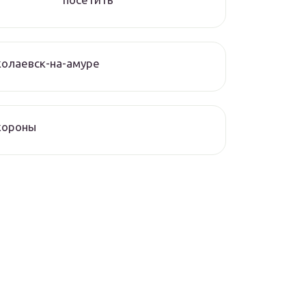
олаевск-на-амуре
хороны