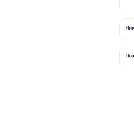
Ник
По