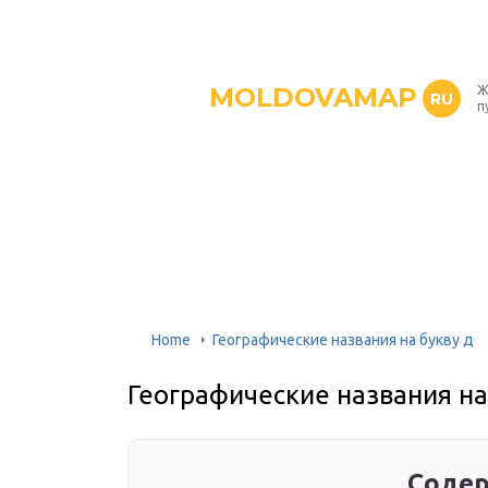
MOLDOVAMAP
Ж
RU
п
Home
Географические названия на букву д
Географические названия на
Содер