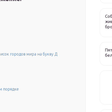
Соб
жив
бр
Пят
писок городов мира на букву Д
бел
м порядке