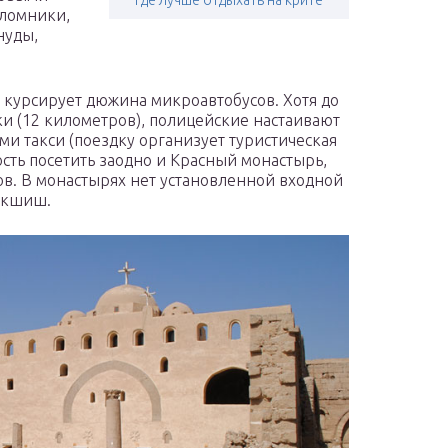
Где лучше отдыхать на крите
аломники,
нуды,
 курсирует дюжина микроавтобусов. Хотя до
и (12 километров), полицейские настаивают
ми такси (поездку организует туристическая
ость посетить заодно и Красный монастырь,
в. В монастырях нет установленной входной
бакшиш.