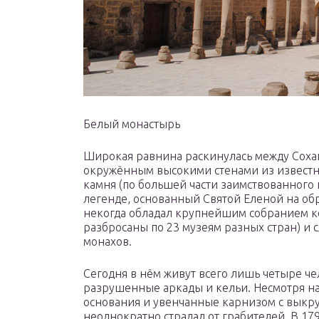
Белый монастырь
Широкая равнина раскинулась между Сохаг
окружённым высокими стенами из известня
камня (по большей части заимствованного 
легенде, основанный Святой Еленой на об
некогда обладал крупнейшим собранием коп
разбросаны по 23 музеям разных стран) и 
монахов.
Сегодня в нём живут всего лишь четыре ч
разрушенные аркады и кельи. Несмотря на
основания и увенчанные карнизом с выкру
неоднократно страдал от грабителей. В 17