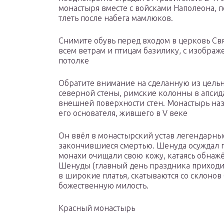
монастыря вместе с войсками Наполеона, 
тлеть после набега мамлюков.
Снимите обувь перед входом в церковь Св
всем ветрам и птицам базилику, с изобра
потолке
Обратите внимание на сделанную из цельн
северной стены, римские колонны в апсид
внешней поверхности стен. Монастырь на
его основателя, жившего в V веке
Он ввёл в монастырский устав легендарные
закончившиеся смертью. Шенуда осуждал п
монахи очищали свою кожу, катаясь обнаж
Шенуды (главный день праздника приходи
в широкие платья, скатываются со склоно
божественную милость.
Красный монастырь