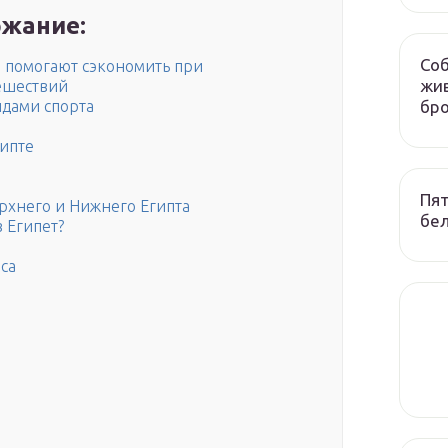
жание:
Соб
 помогают сэкономить при
жив
ешествий
бр
идами спорта
гипте
Пят
рхнего и Нижнего Египта
бел
в Египет?
са