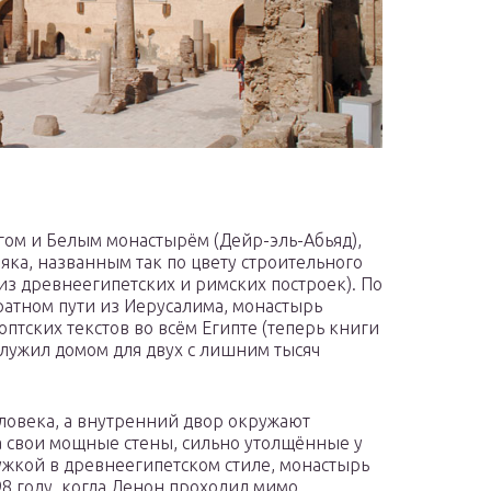
ом и Белым монастырём (Дейр-эль-Абьяд),
ка, названным так по цвету строительного
из древнеегипетских и римских построек). По
ратном пути из Иерусалима, монастырь
тских текстов во всём Египте (теперь книги
служил домом для двух с лишним тысяч
еловека, а внутренний двор окружают
 свои мощные стены, сильно утолщённые у
жкой в древнеегипетском стиле, монастырь
98 году, когда Денон проходил мимо