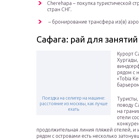
Cherehapa – покупка туристической ст
стран СНГ.
– бронирование трансфера из(в) аэроп
Сафага: рай для заняти
Курорт С
Хургады,
виндсерф
рядом с н
«Tobia K
барьером
Поездка на селигер на машине:
Туристы,
расстояние из москвы, как лучше
поводу С
ехать
на грани
отели со
конкурен
продолжительная линия пляжей отелей, и 
рядом с островами есть несколько затонув