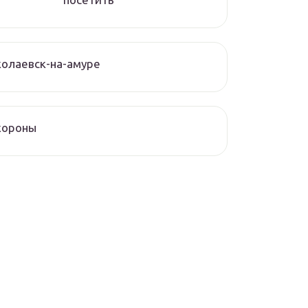
олаевск-на-амуре
хороны