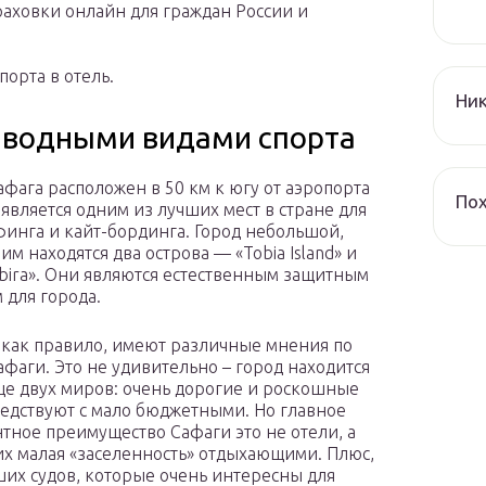
раховки онлайн для граждан России и
орта в отель.
Ник
й водными видами спорта
афага расположен в 50 км к югу от аэропорта
По
 является одним из лучших мест в стране для
инга и кайт-бординга. Город небольшой,
им находятся два острова — «Tobia Island» и
ebira». Они являются естественным защитным
 для города.
 как правило, имеют различные мнения по
афаги. Это не удивительно – город находится
це двух миров: очень дорогие и роскошные
седствуют с мало бюджетными. Но главное
тное преимущество Сафаги это не отели, а
их малая «заселенность» отдыхающими. Плюс,
ших судов, которые очень интересны для