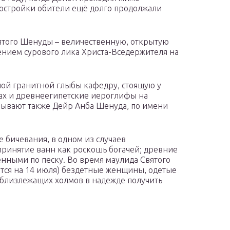
постройки обители ещё долго продолжали
ятого Шенуды – величественную, открытую
жением сурового лика Христа-Вседержителя на
ой гранитной глыбы кафедру, стоящую у
ах и древнеегипетские иероглифы на
зывают также Дейр Анба Шенуда, по имени
 бичевания, в одном из случаев
ринятие ванн как роскошь богачей; древние
ёнными по песку. Во время маулида Святого
тся на 14 июля) бездетные женщины, одетые
в близлежащих холмов в надежде получить