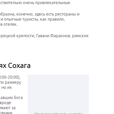
ствительно очень привлекательные.
бразна, конечно, здесь есть рестораны и
и опытные туристы, как правило,
в отелях.
турецкой крепости, Гавани Фараонов, римских
ях Сохага
00-20:00),
 по размеру
 но их
кавших Бога
 вроде
ивают за
совыми