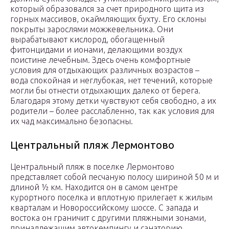
который образовался за счет природного щита из
горных массивов, окаймляющих бухту. Его склоны
покрыты зарослями можжевельника. Они
вырабатывают кислород, обогащенный
фитонцидами и ионами, делающими воздух
поистине лечебным. Здесь очень комфортные
условия для отдыхающих различных возрастов –
вода спокойная и неглубокая, нет течений, которые
могли бы отнести отдыхающих далеко от берега.
Благодаря этому детки чувствуют себя свободно, а их
родители – более расслабленно, так как условия для
их чад максимально безопасны.
Центральный пляж Лермонтово
Центральный пляж в поселке Лермонтово
представляет собой песчаную полосу шириной 50 м и
длиной ½ км. Находится он в самом центре
курортного поселка и вплотную прилегает к жилым
кварталам и Новороссийскому шоссе. С запада и
востока он граничит с другими пляжными зонами,
принадлежащим автокемпингу и санаторию