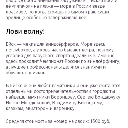
двор. Особого внимания заслуживает Ейская коса и
её «пятачок» на пляже — море в России везде
красивое, но когда стоишь на самом краю суши
зрелище особенно завораживающее.
Лови волну!
Ейск — мекка для виндсёрферов. Море здесь
неглубокое, а у косы часто бывают ветра, поэтому
условия для парусного спорта идеальные. Именно
здесь проходит Чемпионат России по виндсёрфингу,
а лучшие профессионалы делятся знаниями и
обучают новичков.
В Ейске очень любят памятники и они уже считаются
отдельными достопримечательностями города: ты
найдешь памятники Воронцову, Сергею Бондарчуку,
Нонне Мордюковой, Владимиру Высоцкому,
казакам, авиатором и варенику.
Средняя стоимость за номер на двоих: 1500 руб.