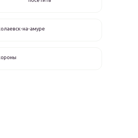
олаевск-на-амуре
хороны