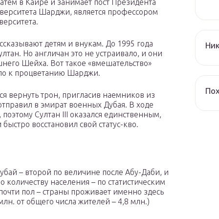
затем в Каире и занимает пост Президента
верситета Шарджи, является профессором
верситета.
рассказывают детям и внукам. До 1995 года
Ник
тан. Но англичан это не устраивало, и они
шнего Шейха. Вот такое «вмешательство»
ело к процветанию Шарджи.
По
ся вернуть трон, пригласив наемников из
отправил в эмират военных Дубая. В ходе
поэтому Султан III оказался единственным,
 быстро восстановил свой статус-кво.
убай – второй по величине после Абу-Даби, и
о количеству населения – по статистическим
почти пол – страны проживает именно здесь
млн. от общего числа жителей – 4,8 млн.)