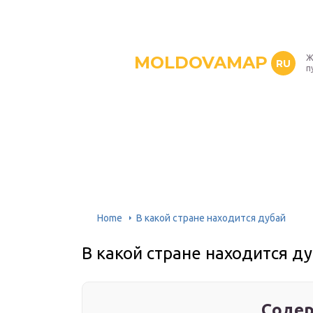
MOLDOVAMAP
Ж
RU
п
Home
В какой стране находится дубай
В какой стране находится д
Содер