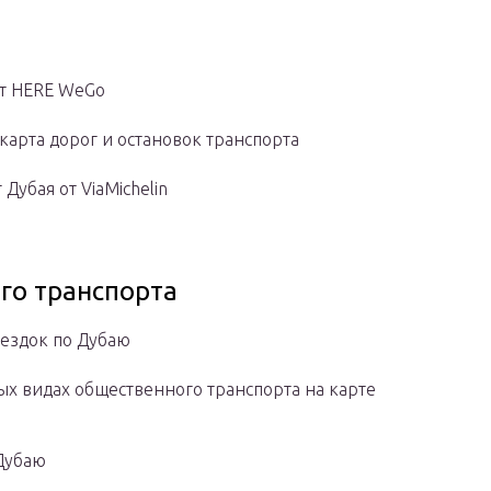
от HERE WeGo
арта дорог и остановок транспорта
убая от ViaMichelin
го транспорта
ездок по Дубаю
х видах общественного транспорта на карте
Дубаю