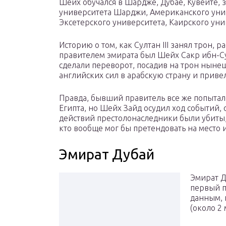
Шейх обучался в Шардже, Дубае, Кувейте, 
университета Шарджи, Американского уни
Эксетерского университета, Каирского уни
Историю о том, как Султан III занял трон, 
правителем эмирата был Шейх Сакр ибн-Сул
сделали переворот, посадив на трон ныне
английских сил в арабскую страну и прив
Правда, бывший правитель все же попытал
Египта, но Шейх Зайд осудил ход событий, 
действий престолонаследники были убиты, 
кто вообще мог бы претендовать на место и
Эмират Дубай
Эмират Д
первый п
данным, 
(около 2 