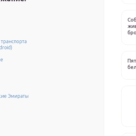
Соб
жив
бр
 транспорта
droid)
ае
Пят
бел
кие Эмираты