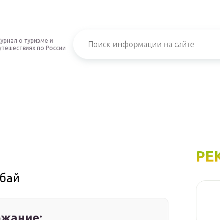
урнал о туризме и
утешествиях по России
РЕ
убай
жание: