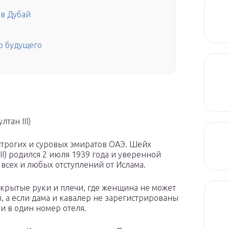
i
 в Дубай
р будущего
тан III)
строгих и суровых эмиратов ОАЭ. Шейх
II) родился 2 июля 1939 года и уверенной
 всех и любых отступлений от Ислама.
ткрытые руки и плечи, где женщина не может
, а если дама и кавалер не зарегистрированы
ии в один номер отеля.