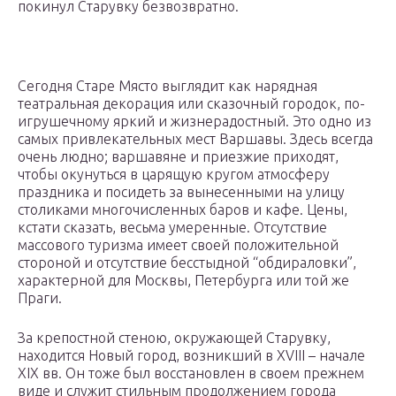
покинул Старувку безвозвратно.
Сегодня Старе Място выглядит как нарядная
театральная декорация или сказочный городок, по-
игрушечному яркий и жизнерадостный. Это одно из
самых привлекательных мест Варшавы. Здесь всегда
очень людно; варшавяне и приезжие приходят,
чтобы окунуться в царящую кругом атмосферу
праздника и посидеть за вынесенными на улицу
столиками многочисленных баров и кафе. Цены,
кстати сказать, весьма умеренные. Отсутствие
массового туризма имеет своей положительной
стороной и отсутствие бесстыдной “обдираловки”,
характерной для Москвы, Петербурга или той же
Праги.
За крепостной стеною, окружающей Старувку,
находится Новый город, возникший в XVIII – начале
XIX вв. Он тоже был восстановлен в своем прежнем
виде и служит стильным продолжением города