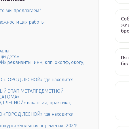
что мы предлагаем?
Соб
можности для работы
жив
бр
залы
щи детям
Пят
реквизиты: инн, кпп, окопф, окогу,
бел
О «ГОРОД ЛЕСНОЙ» где находится
ЫЙ ЭТАП МЕТАПРЕДМЕТНОЙ
САТОМА»
Д ЛЕСНОЙ» вакансии, практика,
О «ГОРОД ЛЕСНОЙ» где находится
нкурса «Большая перемена»- 2021!