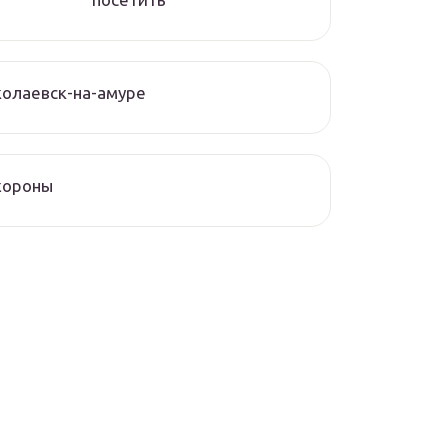
олаевск-на-амуре
хороны