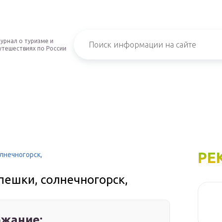
урнал о туризме и
утешествиях по России
РЕ
олнечногорск,
 пешки, солнечногорск,
жание: