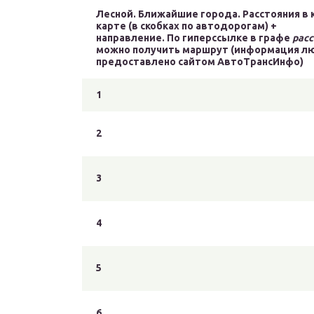
Лесной. Ближайшие города. Расстояния в к
карте (в скобках по автодорогам) +
направление. По гиперссылке в графе
рас
можно получить маршрут (информация л
предоставлено сайтом АвтоТрансИнфо)
1
2
3
4
5
6