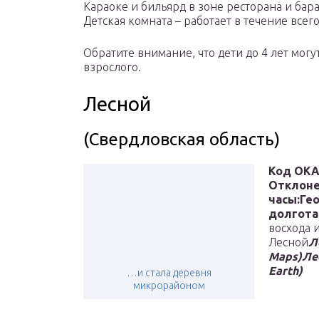
Караоке и бильярд в зоне ресторана и бара
Детская комната – работает в течение всег
Обратите внимание, что дети до 4 лет могу
взрослого.
Лесной
(Свердловская область)
Код ОК
Отклоне
часы:
Ге
долгота
восхода 
Лесной
Л
Maps)
Ле
Earth)
…и стала деревня
микрорайоном