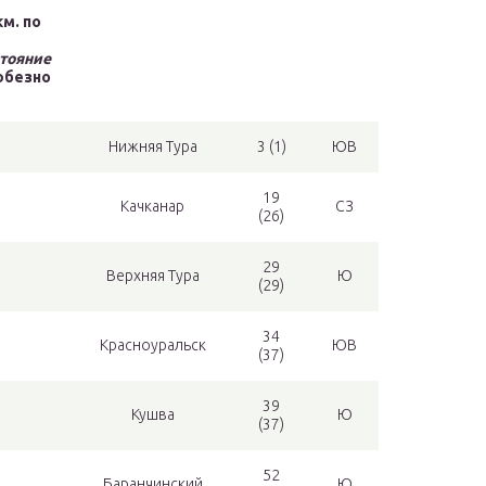
м. по
стояние
юбезно
Нижняя Тура
3 (1)
ЮВ
19
Качканар
СЗ
(26)
29
Верхняя Тура
Ю
(29)
34
Красноуральск
ЮВ
(37)
39
Кушва
Ю
(37)
52
Баранчинский
Ю